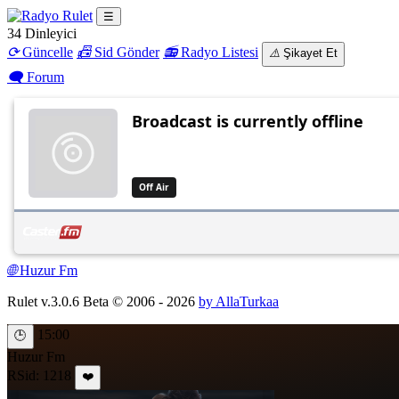
☰
34
Dinleyici
⟳
Güncelle
📠
Sid Gönder
📻
Radyo Listesi
⚠️
Şikayet Et
🗨
Forum
🌐
Huzur Fm
Rulet v.3.0.6 Beta © 2006 - 2026
by AllaTurkaa
15:00
🕒
Huzur Fm
RSid: 1218
❤️