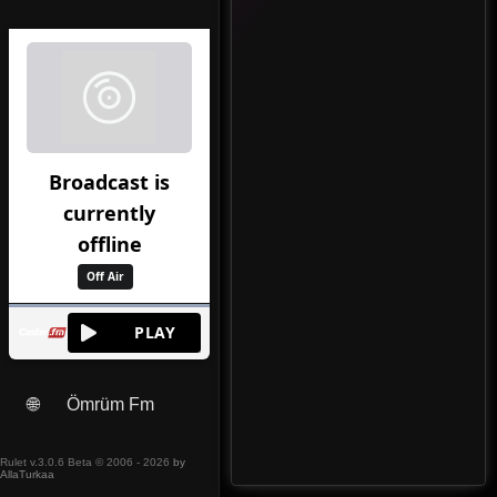
🌐
Ömrüm Fm
Rulet v.3.0.6 Beta © 2006 - 2026
by
AllaTurkaa