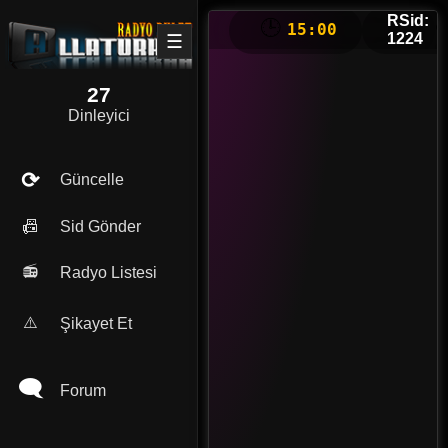
RSid:
🕒
❤
15:00
1224
☰
27
Dinleyici
⟳
Güncelle
📠
Sid Gönder
📻
Radyo Listesi
⚠️
Şikayet Et
🗨
Forum