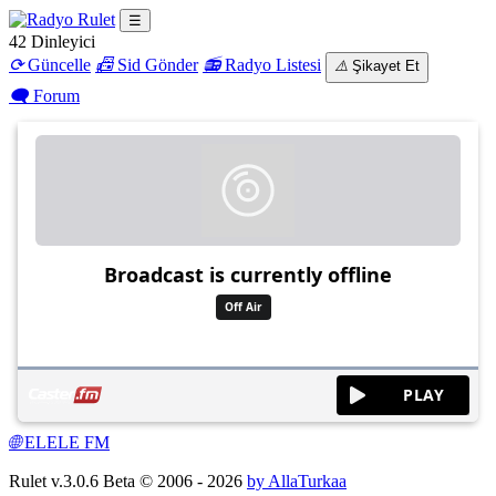
☰
42
Dinleyici
⟳
Güncelle
📠
Sid Gönder
📻
Radyo Listesi
⚠️
Şikayet Et
🗨
Forum
🌐
ELELE FM
Rulet v.3.0.6 Beta © 2006 - 2026
by AllaTurkaa