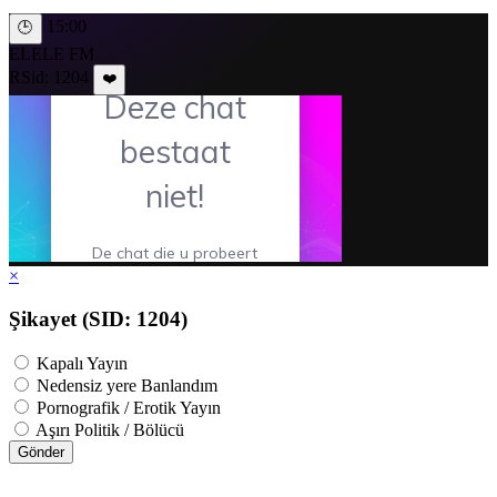
15:00
🕒
ELELE FM
RSid: 1204
❤️
×
Şikayet (SID: 1204)
Kapalı Yayın
Nedensiz yere Banlandım
Pornografik / Erotik Yayın
Aşırı Politik / Bölücü
Gönder