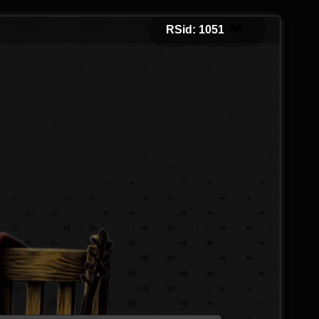
❤️
RSid: 1051