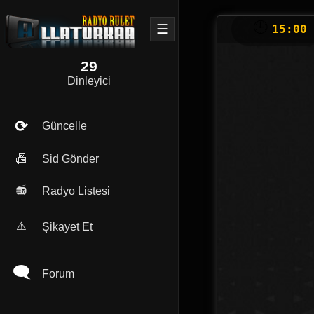
🕒
☰
15:00
29
Dinleyici
⟳
Güncelle
📠
Sid Gönder
📻
Radyo Listesi
⚠️
Şikayet Et
🗨
Forum