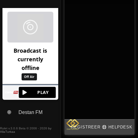
🌐
Destan FM
Rulet v.3.0.6 Beta © 2006 - 2026
by
AllaTurkaa