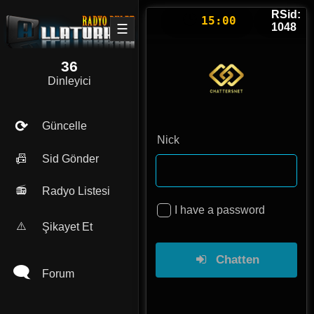
RSid:
🕒
❤
15:00
1048
☰
36
Dinleyici
⟳
Güncelle
📠
Sid Gönder
📻
Radyo Listesi
⚠️
Şikayet Et
🗨
Forum