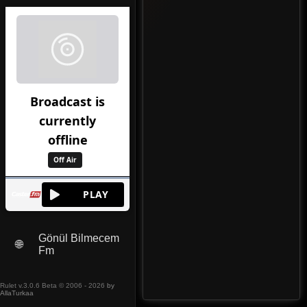
Gönül Bilmecem
🌐
Fm
Rulet v.3.0.6 Beta © 2006 - 2026
by
AllaTurkaa