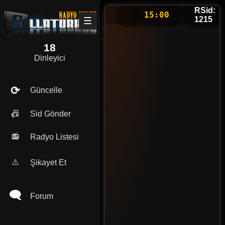
RSid:
🕒
❤
15:00
1215
☰
18
Dinleyici
⟳
Güncelle
📠
Sid Gönder
📻
Radyo Listesi
⚠️
Şikayet Et
🗨
Forum