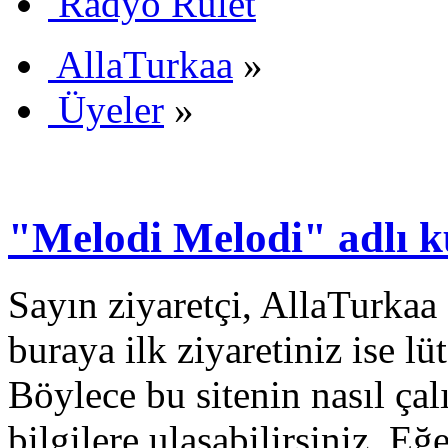
Radyo Rulet
AllaTurkaa
»
Üyeler
»
"Melodi Melodi" adlı ku
Sayın ziyaretçi, AllaTurkaa 
buraya ilk ziyaretiniz ise lü
Böylece bu sitenin nasıl çal
bilgilere ulaşabilirsiniz. E