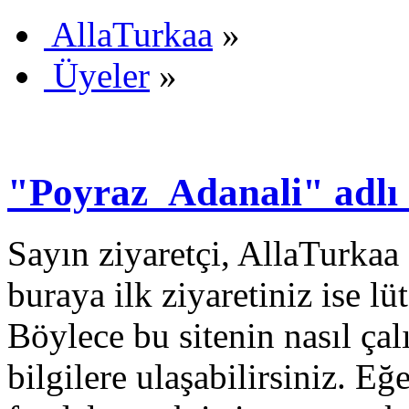
AllaTurkaa
»
Üyeler
»
"Poyraz_Adanali" adlı k
Sayın ziyaretçi, AllaTurkaa 
buraya ilk ziyaretiniz ise lü
Böylece bu sitenin nasıl çal
bilgilere ulaşabilirsiniz. E