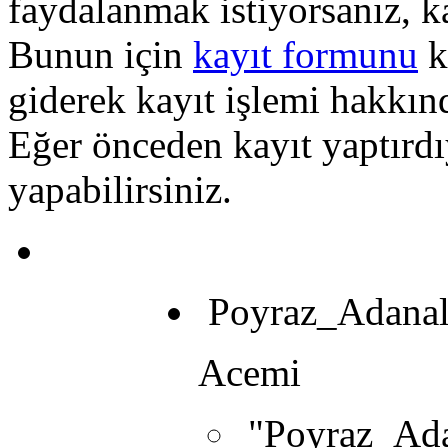
faydalanmak istiyorsanız, k
Bunun için
kayıt formunu
k
giderek kayıt işlemi hakkında
Eğer önceden kayıt yaptırd
yapabilirsiniz.
Poyraz_Adanal
Acemi
"Poyraz_Ada