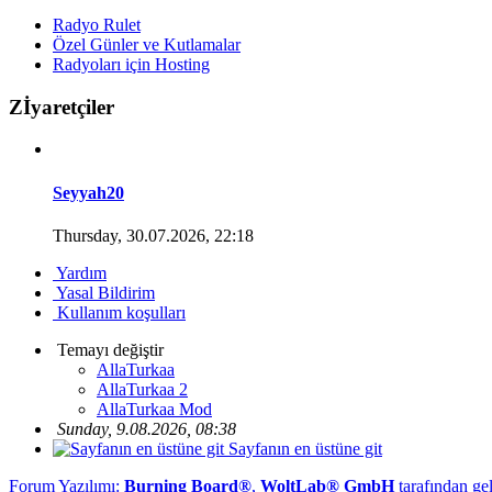
Radyo Rulet
Özel Günler ve Kutlamalar
Radyoları için Hosting
Zİyaretçiler
Seyyah20
Thursday, 30.07.2026, 22:18
Yardım
Yasal Bildirim
Kullanım koşulları
Temayı değiştir
AllaTurkaa
AllaTurkaa 2
AllaTurkaa Mod
Sunday, 9.08.2026, 08:38
Sayfanın en üstüne git
Forum Yazılımı:
Burning Board®
,
WoltLab® GmbH
tarafından geli