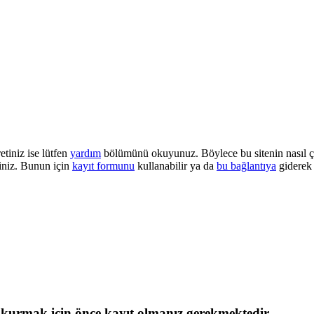
etiniz ise lütfen
yardım
bölümünü okuyunuz. Böylece bu sitenin nasıl çalı
iniz. Bunun için
kayıt formunu
kullanabilir ya da
bu bağlantıya
giderek 
ı kurmak için önce kayıt olmanız gerekmektedir.