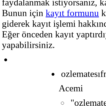
faydalanmak istiyorsanız, k
Bunun için
kayıt formunu
k
giderek kayıt işlemi hakkında
Eğer önceden kayıt yaptırd
yapabilirsiniz.
ozlematesı
Acemi
"ozlemate