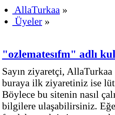
AllaTurkaa
»
Üyeler
»
"ozlematesıfm" adlı kull
Sayın ziyaretçi, AllaTurkaa 
buraya ilk ziyaretiniz ise lü
Böylece bu sitenin nasıl çal
bilgilere ulaşabilirsiniz. E