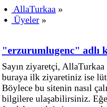
AllaTurkaa
»
Üyeler
»
"erzurumlugenc" adlı ku
Sayın ziyaretçi, AllaTurkaa 
buraya ilk ziyaretiniz ise lü
Böylece bu sitenin nasıl çal
bilgilere ulaşabilirsiniz. E