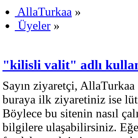
AllaTurkaa
»
Üyeler
»
"kilisli valit" adlı kulla
Sayın ziyaretçi, AllaTurkaa 
buraya ilk ziyaretiniz ise lü
Böylece bu sitenin nasıl çal
bilgilere ulaşabilirsiniz. E