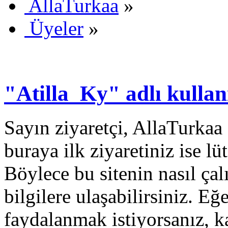
AllaTurkaa
»
Üyeler
»
"Atilla_Ky" adlı kullanı
Sayın ziyaretçi, AllaTurkaa 
buraya ilk ziyaretiniz ise lü
Böylece bu sitenin nasıl çal
bilgilere ulaşabilirsiniz. E
faydalanmak istiyorsanız, k