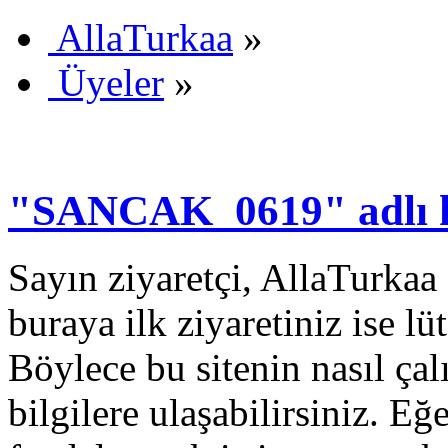
AllaTurkaa
»
Üyeler
»
"SANCAK_0619" adlı kul
Sayın ziyaretçi, AllaTurkaa 
buraya ilk ziyaretiniz ise lü
Böylece bu sitenin nasıl çal
bilgilere ulaşabilirsiniz. E