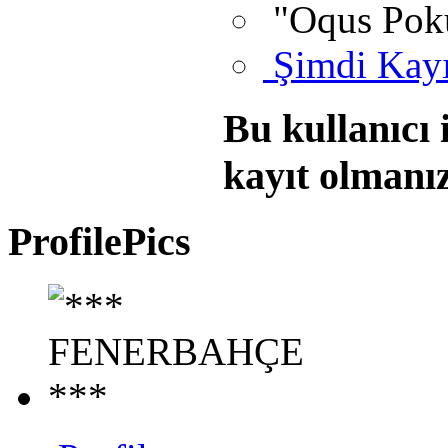
"Oqus Poku
Şimdi Kayı
Bu kullanıcı 
kayıt olmanı
ProfilePics