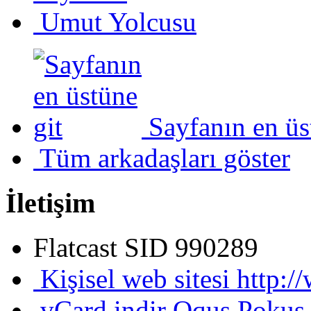
Umut Yolcusu
Sayfanın en üs
Tüm arkadaşları göster
İletişim
Flatcast SID
990289
Kişisel web sitesi
http:/
vCard indir
Oqus Pokus