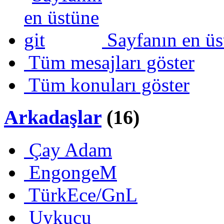
Sayfanın en üs
Tüm mesajları göster
Tüm konuları göster
Arkadaşlar
(16)
Çay Adam
EngongeM
TürkEce/GnL
Uykucu