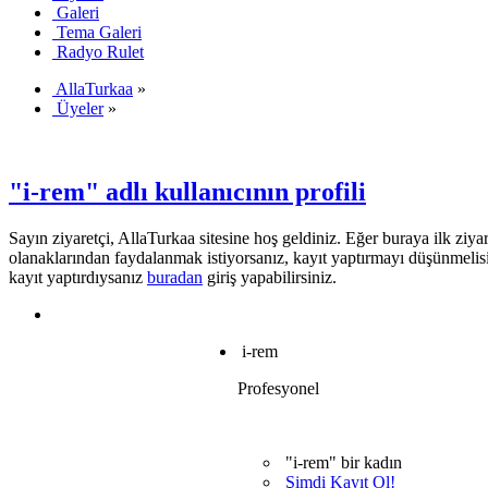
Galeri
Tema Galeri
Radyo Rulet
AllaTurkaa
»
Üyeler
»
"i-rem" adlı kullanıcının profili
Sayın ziyaretçi, AllaTurkaa sitesine hoş geldiniz. Eğer buraya ilk ziyar
olanaklarından faydalanmak istiyorsanız, kayıt yaptırmayı düşünmelis
kayıt yaptırdıysanız
buradan
giriş yapabilirsiniz.
i-rem
Profesyonel
"i-rem" bir kadın
Şimdi Kayıt Ol!