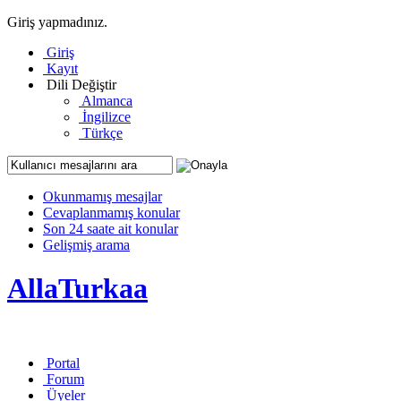
Giriş yapmadınız.
Giriş
Kayıt
Dili Değiştir
Almanca
İngilizce
Türkçe
Okunmamış mesajlar
Cevaplanmamış konular
Son 24 saate ait konular
Gelişmiş arama
AllaTurkaa
Portal
Forum
Üyeler