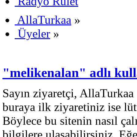
Radyo Rulet
AllaTurkaa
»
Üyeler
»
"melikenalan" adlı kulla
Sayın ziyaretçi, AllaTurkaa 
buraya ilk ziyaretiniz ise lü
Böylece bu sitenin nasıl çal
bilgilere ulaşabilirsiniz. E