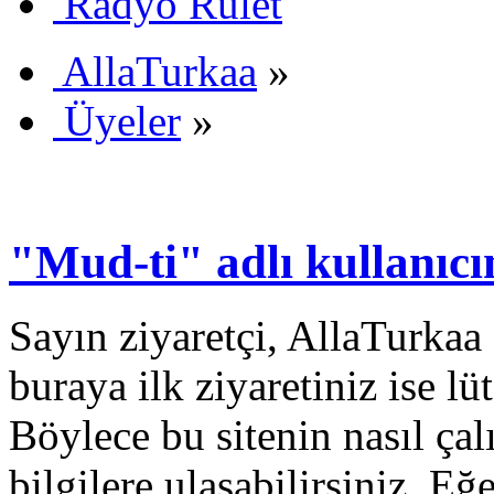
Radyo Rulet
AllaTurkaa
»
Üyeler
»
"Mud-ti" adlı kullanıcın
Sayın ziyaretçi, AllaTurkaa 
buraya ilk ziyaretiniz ise lü
Böylece bu sitenin nasıl çal
bilgilere ulaşabilirsiniz. E