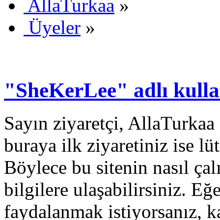
AllaTurkaa
»
Üyeler
»
"SheKerLee" adlı kullan
Sayın ziyaretçi, AllaTurkaa 
buraya ilk ziyaretiniz ise lü
Böylece bu sitenin nasıl çal
bilgilere ulaşabilirsiniz. E
faydalanmak istiyorsanız, k