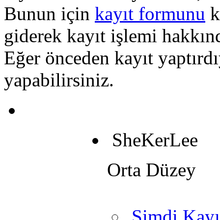
Bunun için
kayıt formunu
k
giderek kayıt işlemi hakkında
Eğer önceden kayıt yaptırd
yapabilirsiniz.
SheKerLee
Orta Düzey
Şimdi Kayı