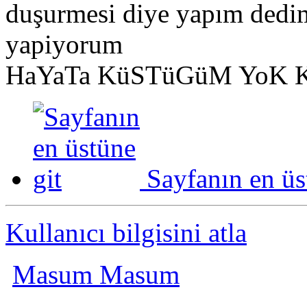
duşurmesi diye yapım dedim
yapiyorum
HaYaTa KüSTüGüM YoK K
Sayfanın en üs
Kullanıcı bilgisini atla
Masum Masum