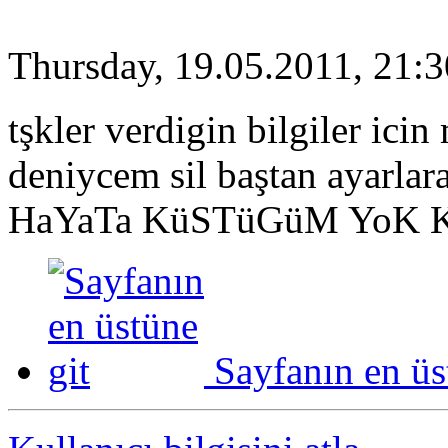
Thursday, 19.05.2011, 21:3
tşkler verdigin bilgiler ic
deniycem sil baştan ayarlar
HaYaTa KüSTüGüM YoK K
Sayfanın en üs