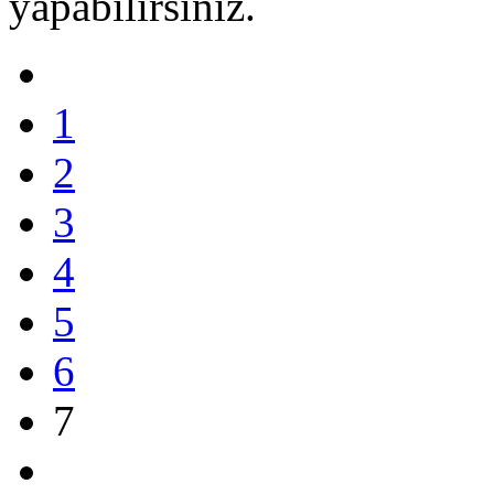
yapabilirsiniz.
1
2
3
4
5
6
7