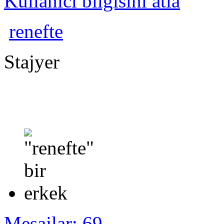
Kullanıcı bilgisini atla
renefte
Stajyer
Mesajlar: 69