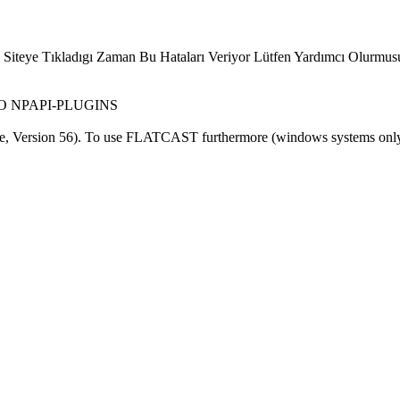
 Siteye Tıkladıgı Zaman Bu Hataları Veriyor Lütfen Yardımcı Olurmus
 NO NPAPI-PLUGINS
e, Version 56). To use FLATCAST furthermore (windows systems only!