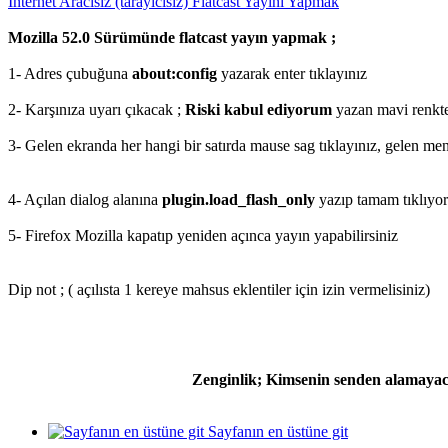
İnternet Aracısız (tarayıcısız) Flatcast Yayını Yapmak
Mozilla 52.0 Sürümünde flatcast yayın yapmak ;
1- Adres çubuğuna
about
:config
yazarak enter tıklayınız
2- Karşınıza uyarı çıkacak ;
Riski kabul ediyorum
yazan mavi renkte
3- Gelen ekranda her hangi bir satırda mause sag tıklayınız, gelen m
4- Açılan dialog alanına
plugin.load_flash_only
yazıp tamam tıklıyor
5- Firefox Mozilla kapatıp yeniden açınca yayın yapabilirsiniz
Dip not ; ( açılısta 1 kereye mahsus eklentiler için izin vermelisiniz)
Zenginlik; Kimsenin senden alamayacağ
Sayfanın en üstüne git