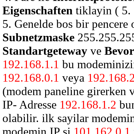
Eigenschaften
tiklayin ( 5.
5. Genelde bos bir pencere o
Subnetzmaske
255.255.255
Standartgeteway
ve
Bevor
192.168.1.1
bu modeminizin 
192.168.0.1
veya
192.168.2
(modem paneline girerken v
IP- Adresse
192.168.1.2
bun
olabilir. ilk sayilar modemin
modemin IP si
101.162.0.1