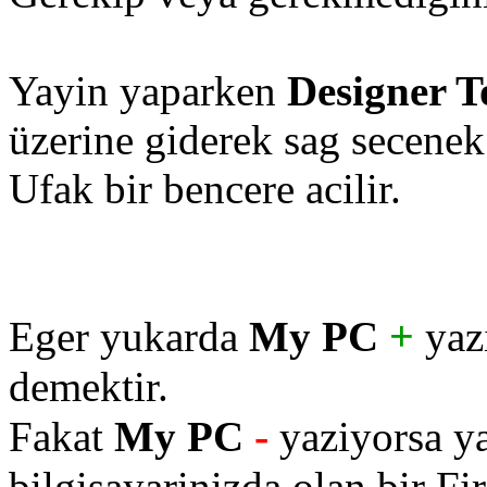
Yayin yaparken
Designer T
üzerine giderek sag secenek
Ufak bir bencere acilir.
+
Eger yukarda
My PC
yazi
demektir.
-
Fakat
My PC
yaziyorsa ya
bilgisayarinizda olan bir Fir