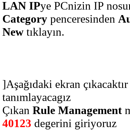
LAN IP
ye PCnizin IP nosu
Category
penceresinden
Au
New
tıklayın.
]Aşağıdaki ekran çıkacaktır
tanımlayacagız
Çıkan
Rule Management
m
40123
degerini giriyoruz