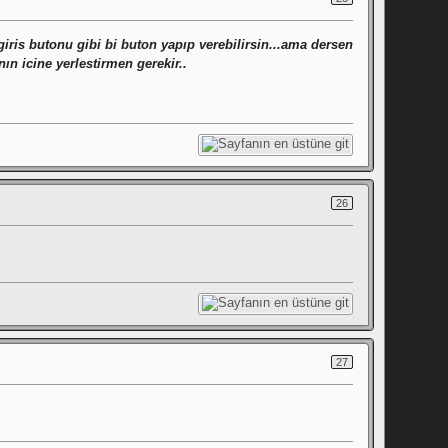
 giris butonu gibi bi buton yapıp verebilirsin...ama dersen
ın icine yerlestirmen gerekir..
26
27