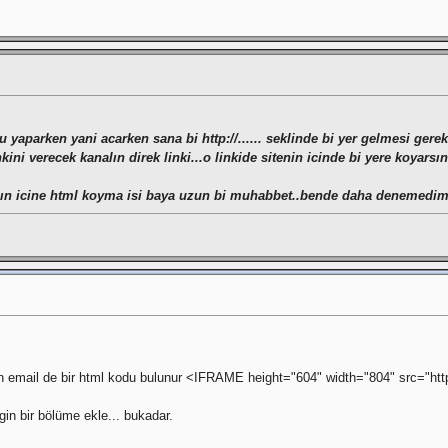
aparken yani acarken sana bi http://...... seklinde bi yer gelmesi gere
nkini verecek kanalın direk linki...o linkide sitenin icinde bi yere koyarsı
anın icine html koyma isi baya uzun bi muhabbet..bende daha denemedi
n email de bir html kodu bulunur <IFRAME height="604" width="804" src="htt
gin bir bölüme ekle... bukadar.