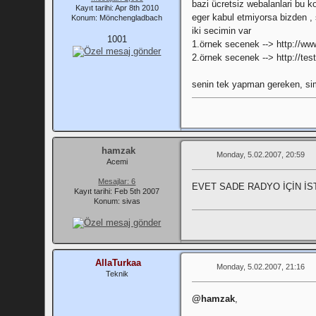
bazi ücretsiz webalanlari bu k
Kayıt tarihi: Apr 8th 2010
eger kabul etmiyorsa bizden , s
Konum: Mönchengladbach
iki secimin var
1001
1.örnek secenek --> http://www
2.örnek secenek --> http://tes
senin tek yapman gereken, sim
hamzak
Monday, 5.02.2007, 20:59
Acemi
Mesajlar: 6
EVET SADE RADYO İÇİN İS
Kayıt tarihi: Feb 5th 2007
Konum: sivas
AllaTurkaa
Monday, 5.02.2007, 21:16
Teknik
@hamzak
,