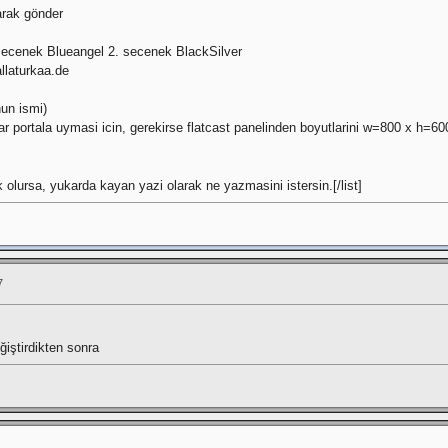
larak gönder
 1.secenek Blueangel 2. secenek BlackSilver
allaturkaa.de
un ismi)
r portala uymasi icin, gerekirse flatcast panelinden boyutlarini w=800 x h=60
 olursa, yukarda kayan yazi olarak ne yazmasini istersin.[/list]
7
iştirdikten sonra