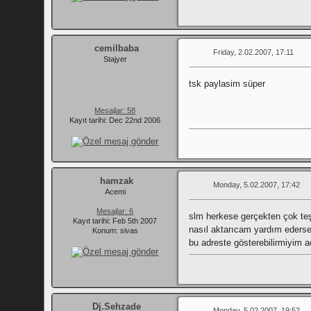
cemilbaba
Friday, 2.02.2007, 17:11
Stajyer
tsk paylasim süper
Mesajlar: 58
Kayıt tarihi: Dec 22nd 2006
hamzak
Monday, 5.02.2007, 17:42
Acemi
Mesajlar: 6
slm herkese gerçekten çok teş
Kayıt tarihi: Feb 5th 2007
nasıl aktarıcam yardım ederse
Konum: sivas
bu adreste gösterebilirmiyim 
Dj.Sehzade
Monday, 5.02.2007, 19:52