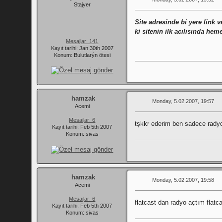
Stajyer
Site adresinde bi yere link v
ki sitenin ilk acılısında he
Mesajlar: 141
Kayıt tarihi: Jan 30th 2007
Konum: Bulutlarýn ötesi
hamzak
Monday, 5.02.2007, 19:57
Acemi
Mesajlar: 6
tşkkr ederim ben sadece rady
Kayıt tarihi: Feb 5th 2007
Konum: sivas
hamzak
Monday, 5.02.2007, 19:58
Acemi
Mesajlar: 6
flatcast dan radyo açtım flat
Kayıt tarihi: Feb 5th 2007
Konum: sivas