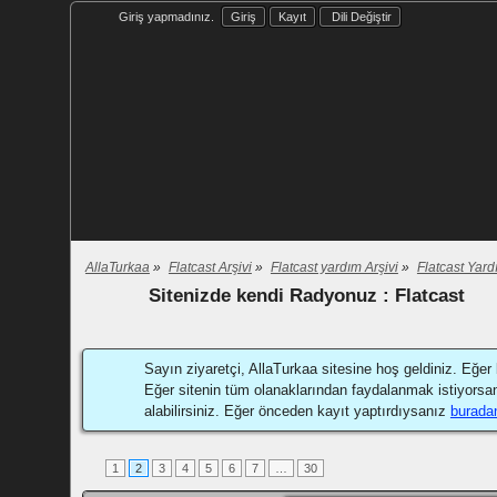
Giriş yapmadınız.
Giriş
Kayıt
Dili Değiştir
AllaTurkaa
»
Flatcast Arşivi
»
Flatcast yardım Arşivi
»
Flatcast Yard
Sitenizde kendi Radyonuz : Flatcast
Sayın ziyaretçi, AllaTurkaa sitesine hoş geldiniz. Eğer 
Eğer sitenin tüm olanaklarından faydalanmak istiyorsa
alabilirsiniz. Eğer önceden kayıt yaptırdıysanız
burada
1
2
3
4
5
6
7
…
30