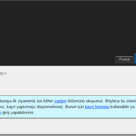
Portal
ım
»
buraya ilk ziyaretiniz ise lütfen
yardım
bölümünü okuyunuz. Böylece bu sitenin na
nız, kayıt yaptırmayı düşünmelisiniz. Bunun için
kayıt formunu
kullanabilir ya
n
giriş yapabilirsiniz.