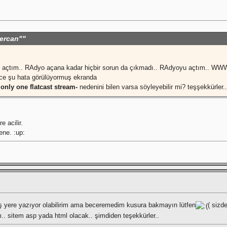
kercan""
yo açtım.. RAdyo açana kadar hiçbir sorun da çıkmadı.. RAdyoyu açtım.. WWW.
nce şu hata görülüyormuş ekranda
only one flatcast stream-
nedenini bilen varsa söyleyebilir mi? teşşekkürler..
e acilir.
ene. :up:
ış yere yazıyor olabilirim ama beceremedim kusura bakmayın lütfen
( sizd
im.. sitem asp yada html olacak.. şimdiden teşekkürler..