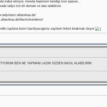
odu kabul etmiyor, mesela hepimizin tanidigi msn spaces...
ade radyo icin bir domain ve alan alabilirsin.
.radyotasci.allaturkaa.de/
t.allaturkaa.de/blacksilverdemo/
diki sayfana bizim hazirliyacagimiz sayfanin linkini birakmak oluyor
TİYORUM BEN NE YAPMAM LAZIM SİZDEN NASIL ALABİLİRİM