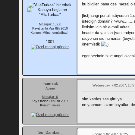
bu bilgileri bana özel mesaj o
[list]hangi portali istiyorsun
istedigin domain? >www........
Mesajlar: 1,608
iletisim icin bir e-mail adresi.
Kayıt tarihi: Apr 8th 2010
header da yazilan (yani radyon
Konum: Mönchengladbach
radyonun sid numarasi (boyutla
1001
önermistik
eger secimin blue angel olacak
hamzak
Wednesday, 7.02.2007, 18:5
Acemi
Mesajlar: 6
slm kardeş ses gitti ya
Kayıt tarihi: Feb 5th 2007
ne yapmam lazım boyutları değ
Konum: sivas
Su_Damlasi_
Friday, 9.02.2007, 18:25