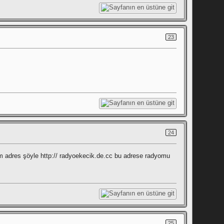
23
24
m adres şöyle http:// radyoekecik.de.cc bu adrese radyomu
25