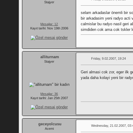
Stajyer
selam arkadaslar önemli bir so
bir arkadasim yeni radyo acti 
calmislar bu radyo nasil geri al
Mesajlar: 12
Kayıt tarihi: Nov 19th 2006
simdiden cok ama cok tskler ler l
alliturnam
Friday, 9.02.2007, 19:24
Stajyer
Geri almasi cok zor, eger ilk g
yada daha kolayi yeni bir radyo
Mesajlar: 36
Kayıt tarihi: Jan 25th 2007
geceyolcusu
Wednesday, 21.02.2007, 03:
Acemi