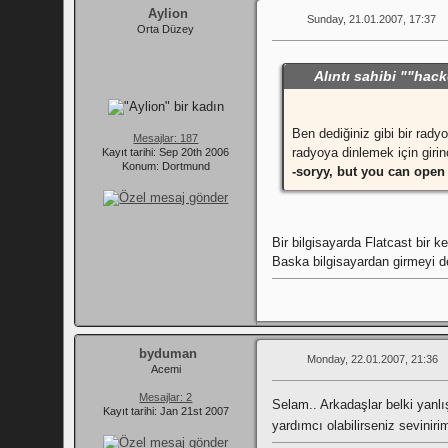
Aylion
Sunday, 21.01.2007, 17:37
Orta Düzey
Alıntı sahibi ""hac
Ben dediğiniz gibi bir rad
Mesajlar: 187
radyoya dinlemek için giri
Kayıt tarihi: Sep 20th 2006
Konum: Dortmund
-soryy, but you can open 
Bir bilgisayarda Flatcast bir ker
Baska bilgisayardan girmeyi d
byduman
Monday, 22.01.2007, 21:36
Acemi
Mesajlar: 2
Selam.. Arkadaşlar belki yanl
Kayıt tarihi: Jan 21st 2007
yardımcı olabilirseniz sevinir