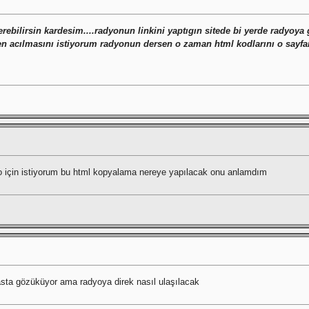
erebilirsin kardesim....radyonun linkini yaptıgın sitede bi yerde radyoya
men acılmasını istiyorum radyonun dersen o zaman html kodlarını o sayfan
o için istiyorum bu html kopyalama nereye yapılacak onu anlamdım
casta gözüküyor ama radyoya direk nasıl ulaşılacak