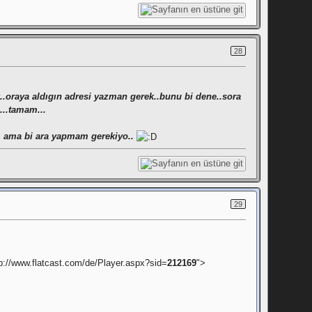
28
k..oraya aldıgın adresi yazman gerek..bunu bi dene..sora
n...tamam...
m ama bi ara yapmam gerekiyo..
29
p://www.flatcast.com/de/Player.aspx?sid=
212169
">