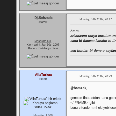
Dj.Sehzade
Monday, 5.02.2007, 20:17
Stajyer
hmm,
arkadasım radyo kurulumunu y
sana bi flatcast kanalın bi li
Mesajlar: 141
Kayıt tarihi: Jan 30th 2007
Konum: Bulutlarýn ötesi
sen bunları bi dene o sayf
AllaTurkaa
Monday, 5.02.2007, 20:29
Teknik
@hamzak
,
genelde flatcastdan sana gele
</IFRAME> gibi
bunu sitende html ekliyebilece
Mesajlar: 1,608