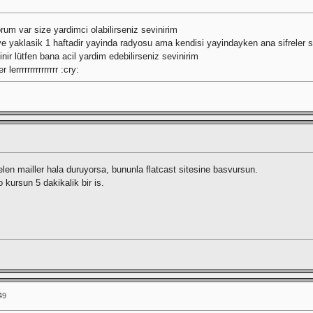
rum var size yardimci olabilirseniz sevinirim
ve yaklasik 1 haftadir yayinda radyosu ama kendisi yayindayken ana sifreler s
inir lütfen bana acil yardim edebilirseniz sevinirim
errrrrrrrrrrrrrr :cry:
elen mailler hala duruyorsa, bununla flatcast sitesine basvursun.
 kursun 5 dakikalik bir is.
49