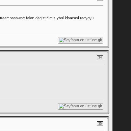
treampasswort falan degistirilmis yani kisacasi radyoyu
34
35