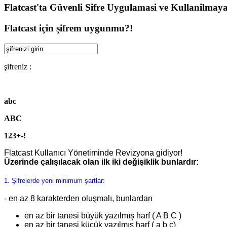
Flatcast'ta Güvenli Sifre Uygulamasi ve Kullanilmayan
Flatcast için şifrem uygunmu?!
şifreniz :
abc
ABC
123+-!
Flatcast Kullanıcı Yönetiminde Revizyona gidiyor!
Üzerinde çalışılacak olan ilk iki değişiklik bunlardır:
1. Şifrelerde yeni minimum şartlar:
- en az 8 karakterden oluşmalı, bunlardan
en az bir tanesi büyük yazılmış harf ( A B C )
en az bir tanesi küçük yazılmış harf ( a b c)