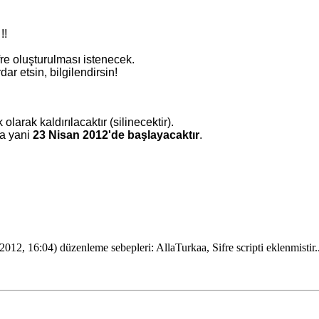
!!
re oluşturulması istenecek.
ar etsin, bilgilendirsin!
larak kaldırılacaktır (silinecektir).
ra yani
23 Nisan 2012'de başlayacaktır
.
2, 16:04) düzenleme sebepleri: AllaTurkaa, Sifre scripti eklenmistir..