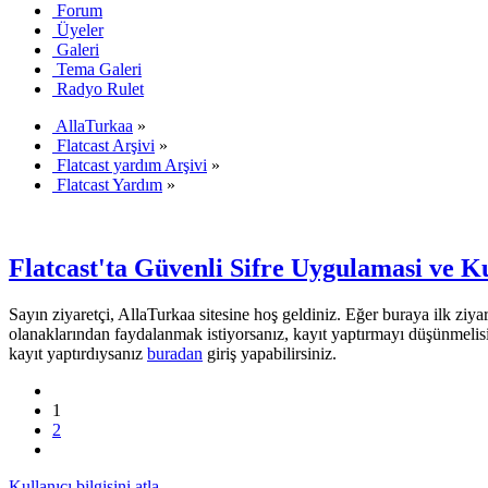
Forum
Üyeler
Galeri
Tema Galeri
Radyo Rulet
AllaTurkaa
»
Flatcast Arşivi
»
Flatcast yardım Arşivi
»
Flatcast Yardım
»
Flatcast'ta Güvenli Sifre Uygulamasi ve Ku
Sayın ziyaretçi, AllaTurkaa sitesine hoş geldiniz. Eğer buraya ilk ziyar
olanaklarından faydalanmak istiyorsanız, kayıt yaptırmayı düşünmelis
kayıt yaptırdıysanız
buradan
giriş yapabilirsiniz.
1
2
Kullanıcı bilgisini atla