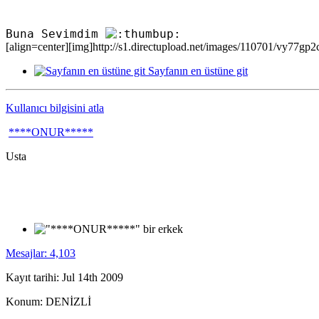
Buna Sevimdim
[align=center][img]http://s1.directupload.net/images/110701/vy77gp2c.
Sayfanın en üstüne git
Kullanıcı bilgisini atla
****ONUR*****
Usta
Mesajlar: 4,103
Kayıt tarihi: Jul 14th 2009
Konum: DENİZLİ