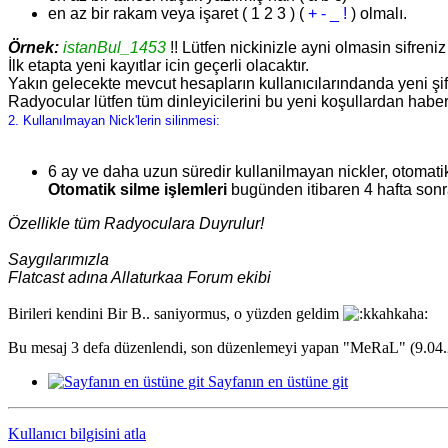
en az bir rakam veya işaret ( 1 2 3 ) (
+ - _ !
) olmalı.
Örnek:
istanBul_1453
!! Lütfen nickinizle ayni olmasin sifreniz 
İlk etapta yeni kayıtlar icin geçerli olacaktır.
Yakın gelecekte mevcut hesapların kullanıcılarındanda yeni şif
Radyocular lütfen tüm dinleyicilerini bu yeni koşullardan haberd
2. Kullanılmayan Nick'lerin silinmesi:
6 ay ve daha uzun süredir kullanilmayan nickler, otomatik o
Otomatik silme işlemleri
bugünden itibaren 4 hafta son
Özellikle tüm Radyoculara Duyrulur!
Saygılarımızla
Flatcast adına Allaturkaa Forum ekibi
Birileri kendini Bir B.. saniyormus, o yüzden geldim
Bu mesaj 3 defa düzenlendi, son düzenlemeyi yapan "MeRaL" (9.04.201
Sayfanın en üstüne git
Kullanıcı bilgisini atla