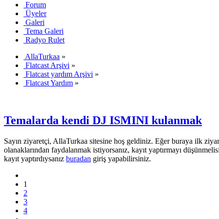
Forum
Üyeler
Galeri
Tema Galeri
Radyo Rulet
AllaTurkaa
»
Flatcast Arşivi
»
Flatcast yardım Arşivi
»
Flatcast Yardım
»
Temalarda kendi DJ ISMINI kulanmak
Sayın ziyaretçi, AllaTurkaa sitesine hoş geldiniz. Eğer buraya ilk ziyar
olanaklarından faydalanmak istiyorsanız, kayıt yaptırmayı düşünmelis
kayıt yaptırdıysanız
buradan
giriş yapabilirsiniz.
1
2
3
4