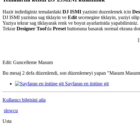
Hazir indirdiginiz temalardaki
DJ ISMI
yazisini duzenlemek icin
Des
DJ ISMI yazisina sag tiklayin ve
Edit
secenegine tiklayin, yaziyi sili
Yaziya tekrar sag tiklayarak renk ve boyut ayarlarinida yapabilirsiniz.
Tekrar
Designer Tool
'da
Preset
buttonuna basarak normal ekrana done
[
Edit: Guncelleme Masum
Bu mesaj 2 defa düzenlendi, son düzenlemeyi yapan "Masum Masum"
Sayfanın en üstüne git
Kullanıcı bilgisini atla
slowcu
Usta