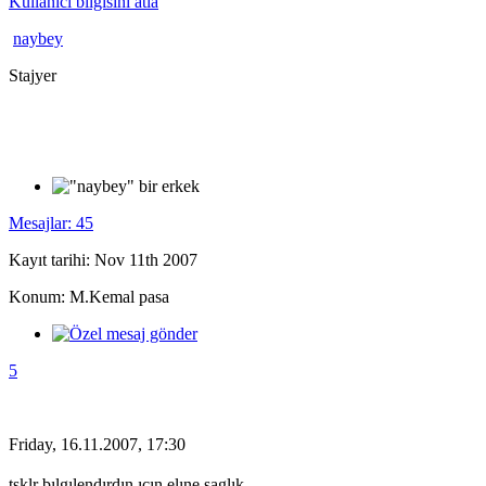
Kullanıcı bilgisini atla
naybey
Stajyer
Mesajlar: 45
Kayıt tarihi: Nov 11th 2007
Konum: M.Kemal pasa
5
Friday, 16.11.2007, 17:30
tsklr bılgılendırdın ıcın elıne saglık