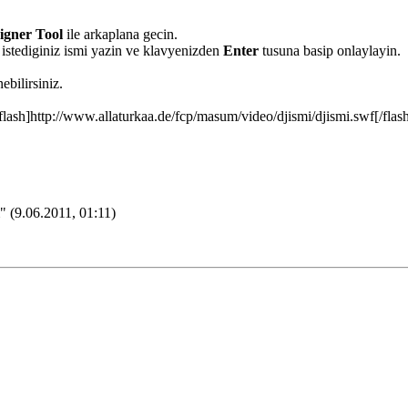
igner Tool
ile arkaplana gecin.
p istediginiz ismi yazin ve klavyenizden
Enter
tusuna basip onlaylayin.
bilirsiniz.
flash]http://www.allaturkaa.de/fcp/masum/video/djismi/djismi.swf[/flas
 (9.06.2011, 01:11)