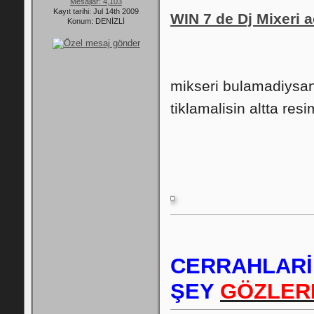
Mesajlar: 4,103
Kayıt tarihi: Jul 14th 2009
WIN 7 de Dj Mixeri ac
Konum: DENİZLİ
mikseri bulamadiysani
tiklamalisin altta res
CERRAHLARİ
ŞEY
GÖZLER