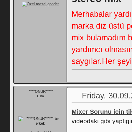
Merhabalar yard
marka diz üstü 
mix bulamadım bu
yardımcı olmasın
saygılar.Her şe
****ONUR*****
Friday, 30.09
Usta
Mixer Sorunu icin ti
videodaki gibi yaptig