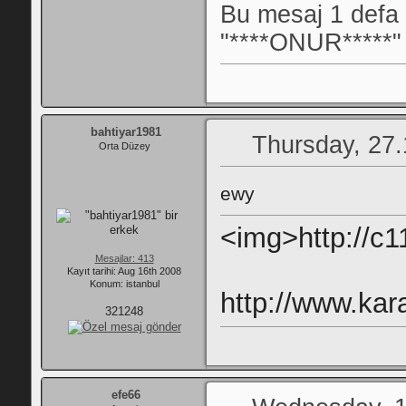
Bu mesaj 1 defa
"****ONUR*****" 
bahtiyar1981
Thursday, 27.
Orta Düzey
ewy
Mesajlar: 413
Kayıt tarihi: Aug 16th 2008
Konum: istanbul
http://www.kar
321248
efe66