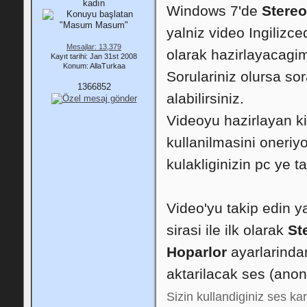
Windows 7'de
Stereo
yalniz video Ingilizc
Mesajlar: 13,379
olarak hazirlayacagi
Kayıt tarihi: Jan 31st 2008
Konum: AllaTurkaa
Sorulariniz olursa sor
1366852
alabilirsiniz.
Videoyu hazirlayan kis
kullanilmasini oneriy
kulakliginizin pc ye t
Video'yu takip edin y
sirasi ile ilk olarak
St
Hoparlor
ayarlarindan
aktarilacak ses (anons
Sizin kullandiginiz ses kar