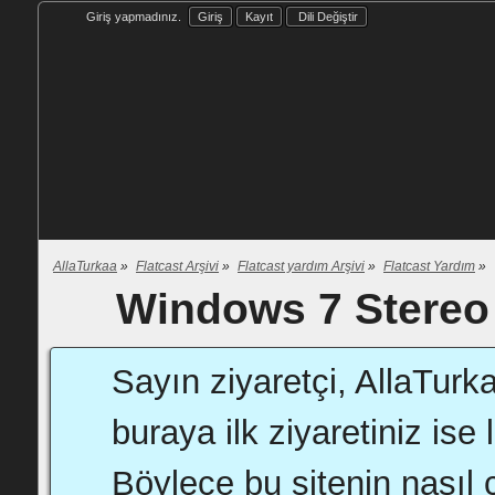
Giriş yapmadınız.
Giriş
Kayıt
Dili Değiştir
AllaTurkaa
»
Flatcast Arşivi
»
Flatcast yardım Arşivi
»
Flatcast Yardım
»
Windows 7 Stereo 
Sayın ziyaretçi, AllaTurk
buraya ilk ziyaretiniz ise 
Böylece bu sitenin nasıl ç