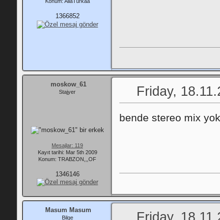
Konum: AllaTurkaa
1366852
moskow_61
Friday, 18.11
Stajyer
bende stereo mix yo
Mesajlar: 119
Kayıt tarihi: Mar 5th 2009
Konum: TRABZON,,,OF
1346146
Masum Masum
Friday, 18.11
Bilge