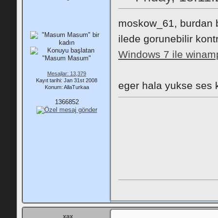
moskow_61, burdan bak
ilede gorunebilir kont
Windows 7 ile winamp 
Mesajlar: 13,379
Kayıt tarihi: Jan 31st 2008
eger hala yukse ses 
Konum: AllaTurkaa
1366852
xax