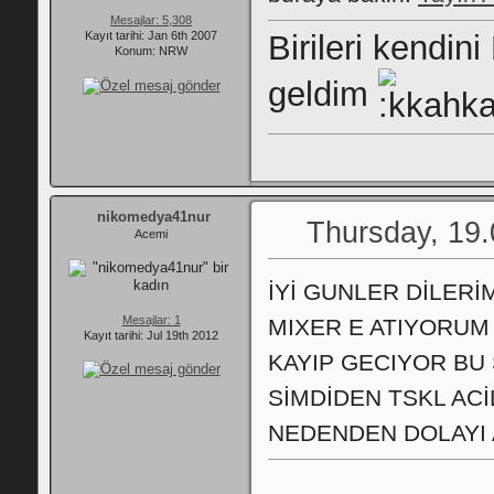
Mesajlar: 5,308
Birileri kendin
Kayıt tarihi: Jan 6th 2007
Konum: NRW
geldim
nikomedya41nur
Thursday, 19.
Acemi
İYİ GUNLER DİLER
Mesajlar: 1
MIXER E ATIYORUM
Kayıt tarihi: Jul 19th 2012
KAYIP GECIYOR BU
SİMDİDEN TSKL AC
NEDENDEN DOLAYI