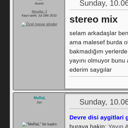
Sunday, 10.06
Acemi
Mesajlar: 3
Kayıt tarihi: Jul 18th 2010
stereo mix
selam arkadaşlar ben
ama malesef burda o
bakmadığım yerlerde 
yayını olmuyor bunu a
ederim saygılar
MeRaL
Sunday, 10.06
Jüri
Devre disi aygitlari 
buraya bakin:
Yayın 