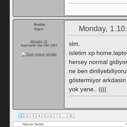
Arnika
Monday, 1.10
Stajyer
Mesajlar: 28
slm.
Kayıt tarihi: Sep 24th 2007
isletim xp home.lapto
hersey normal gidiyo
ne ben dinliyebiliyor
göstermiyor arkdasin v
yok yane.. ((((
1
2
3
4
5
6
7
…
11