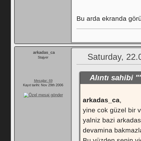
Bu arda ekranda görün
arkadas_ca
Saturday, 22.
Stajyer
Alıntı sahibi 
Mesajlar: 69
Kayıt tarihi: Nov 29th 2006
arkadas_ca
,
yine cok güzel bir v
yalniz bazi arkadas
devamina bakmazla
Bu yüzden senin vi