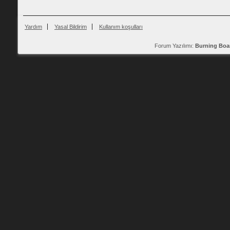
Yardım
Yasal Bildirim
Kullanım koşulları
Forum Yazılımı:
Burning Boa