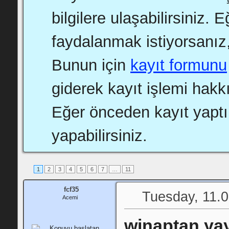
bilgilere ulaşabilirsiniz.
faydalanmak istiyorsanız,
Bunun için
kayıt formunu
giderek kayıt işlemi hakkı
Eğer önceden kayıt yapt
yapabilirsiniz.
1
2
3
4
5
6
7
…
11
fcf35
Tuesday, 11.0
Acemi
winaptan yay