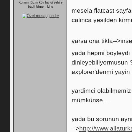
Konum: Bizim köy hangi sehire
bagli, bilmem ki :p
mesela flatcast sayfa
calinca yesilden kirm
varsa ona tikla-->inse
yada hepmi böyleydi
dinleyebiliyormusun 
explorer'denmi yayin 
yardimci olabilmemiz
mümkünse ...
yada bu sorunun ayn
-->
http://www.allatu