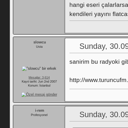
hangi eseri çalarlars
kendileri yayını flat
slowcu
Sunday, 30.09
Usta
sanirim bu radyoki gib
Mesajlar: 3,614
http://www.turuncufm
Kayıt tarihi: Jun 2nd 2007
Konum: İstanbul
i-rem
Sunday, 30.09
Profesyonel