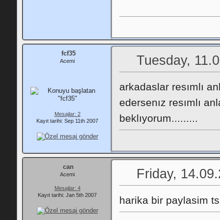
fcf35
Tuesday, 11.0
Acemi
arkadaslar resımlı a
edersenız resımlı an
Mesajlar: 2
beklıyorum.........
Kayıt tarihi: Sep 11th 2007
can
Friday, 14.09
Acemi
Mesajlar: 4
Kayıt tarihi: Jan 5th 2007
harika bir paylasim t