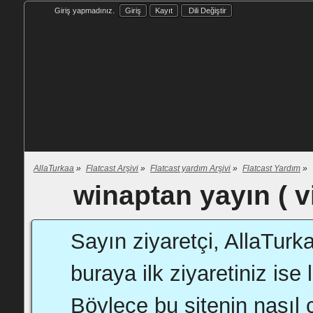
Giriş yapmadınız.
Giriş
Kayıt
Dili Değiştir
AllaTurkaa
»
Flatcast Arşivi
»
Flatcast yardım Arşivi
»
Flatcast Yardım
»
winaptan yayın ( v
Sayın ziyaretçi, AllaTurk
buraya ilk ziyaretiniz ise 
Böylece bu sitenin nasıl ç