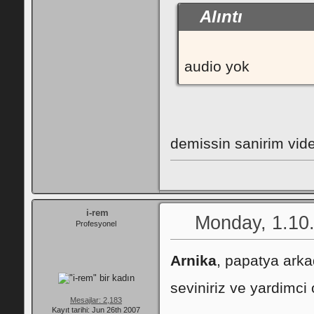
Alıntı
audio yok
demissin sanirim vide
i-rem
Monday, 1.10
Profesyonel
Arnika
, papatya arka
seviniriz ve yardimci 
Mesajlar: 2,183
Kayıt tarihi: Jun 26th 2007