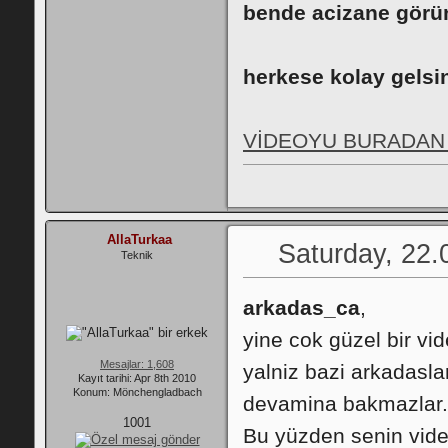
bende acizane görün
herkese kolay gelsi
VİDEOYU BURADAN 
AllaTurkaa
Saturday, 22.
Teknik
arkadas_ca
,
yine cok güzel bir vid
Mesajlar: 1,608
yalniz bazi arkadasla
Kayıt tarihi: Apr 8th 2010
Konum: Mönchengladbach
devamina bakmazlar.
1001
Bu yüzden senin vide