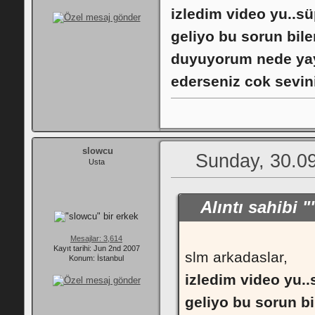
izledim video yu..sü
geliyo bu sorun bi
duyuyorum nede yayin
ederseniz cok sevini
slowcu
Sunday, 30.09
Usta
Alıntı sahibi 
Mesajlar: 3,614
Kayıt tarihi: Jun 2nd 2007
slm arkadaslar,
Konum: İstanbul
izledim video yu..
geliyo bu sorun b