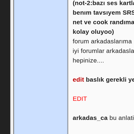
(not-2:bazı ses ka
benım tavsıyem SRS 
net ve cook randıma
kolay oluyoo)
forum arkadaslarıma h
iyi forumlar arkadasl
hepinize....
edit
baslık gerekli y
EDIT
arkadas_ca
bu anlat