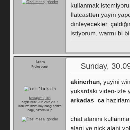
kullanmak istemiyoru
flatcastten yayın yap
dinleyecekler. çaldi
istiyorum. warmı bi bi
i-rem
Sunday, 30.09
Profesyonel
akinerhan
, yayini w
yukardaki video-izle y
Mesajlar: 2,183
arkadas_ca
hazirlami
Kayıt tarihi: Jun 26th 2007
Konum: Bizim köy hangi sehire
bagli, bilmem ki :p
chat alanini kullanma
alani ve nick alani yo