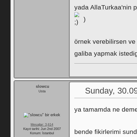
yada AllaTurkaa'nin p
)
örnek verebilirsen v
galiba yapmak istedi
slowcu
Sunday, 30.09
Usta
ya tamamda ne demek
Mesajlar: 3,614
Kayıt tarihi: Jun 2nd 2007
bende fikirlerimi sun
Konum: İstanbul