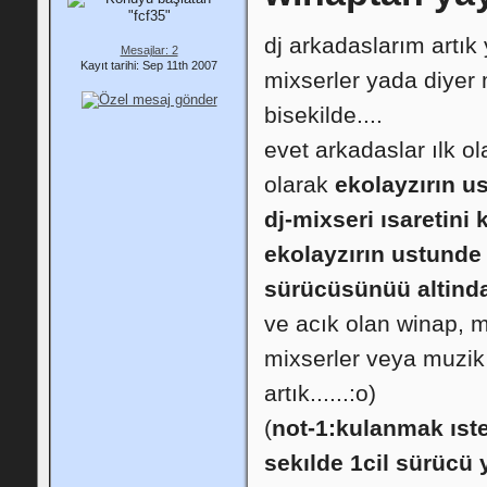
dj arkadaslarım artık
Mesajlar: 2
Kayıt tarihi: Sep 11th 2007
mixserler yada diyer m
bisekilde....
evet arkadaslar ılk o
olarak
ekolayzırın us
dj-mixseri ısaretini 
ekolayzırın ustunde s
sürücüsünüü altinda
ve acık olan winap, m
mixserler veya muzik c
artık......:o)
(
not-1:kulanmak ıste
sekılde 1cil sürücü 