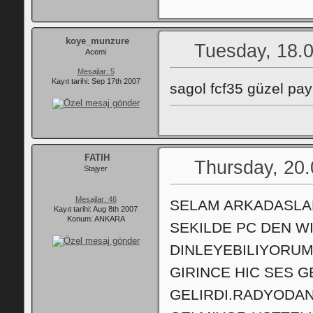
koye_munzure
Tuesday, 18.0
Acemi
Mesajlar: 5
Kayıt tarihi: Sep 17th 2007
sagol fcf35 güzel pa
FATIH
Thursday, 20.
Stajyer
Mesajlar: 46
SELAM ARKADASLA
Kayıt tarihi: Aug 8th 2007
Konum: ANKARA
SEKILDE PC DEN W
DINLEYEBILIYORUM
GIRINCE HIC SES 
GELIRDI.RADYODAN 