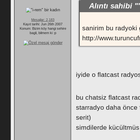
Alıntı sahibi
Mesajlar: 2,183
Kayıt tarihi: Jun 26th 2007
sanirim bu radyoki g
Konum: Bizim köy hangi sehire
bagli, bilmem ki :p
http://www.turuncu
iyide o flatcast rad
bu chatsiz flatcast r
starradyo daha önce f
serit)
simdilerde kücültmüs :