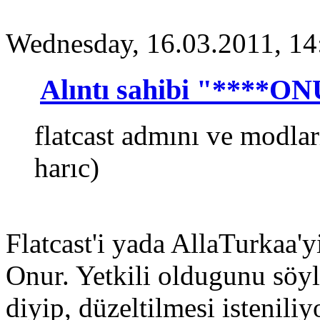
Wednesday, 16.03.2011, 14
Alıntı sahibi "****O
flatcast admını ve modla
harıc)
Flatcast'i yada AllaTurkaa'y
Onur. Yetkili oldugunu söyle
diyip, düzeltilmesi istenili