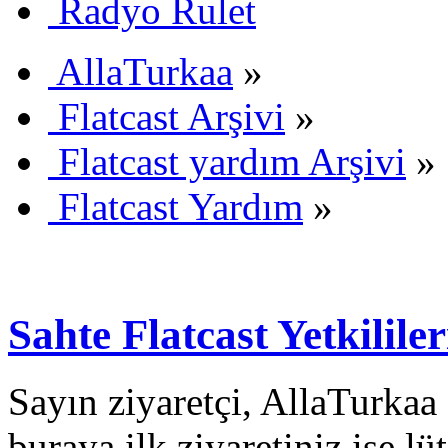
Radyo Rulet
AllaTurkaa
»
Flatcast Arşivi
»
Flatcast yardım Arşivi
»
Flatcast Yardım
»
Sahte Flatcast Yetkililer
Sayın ziyaretçi, AllaTurkaa 
buraya ilk ziyaretiniz ise lü