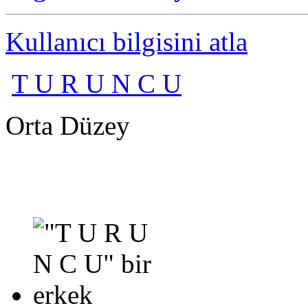
Kullanıcı bilgisini atla
T U R U N C U
Orta Düzey