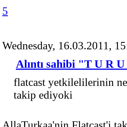
5
Wednesday, 16.03.2011, 15
Alıntı sahibi "T U R 
flatcast yetkilelilerinin n
takip ediyoki
AllaTurkaa'nin Flatcast'i tak