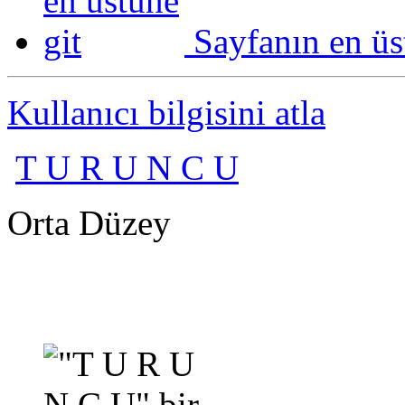
Sayfanın en üs
Kullanıcı bilgisini atla
T U R U N C U
Orta Düzey