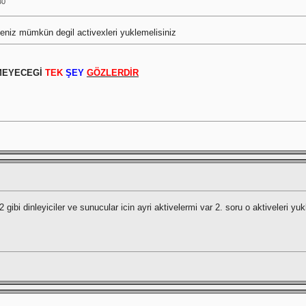
30
niz mümkün degil activexleri yuklemelisiniz
MEYECEGİ
TEK
ŞEY
GÖZLERDİR
2 gibi dinleyiciler ve sunucular icin ayri aktivelermi var 2. soru o aktiveleri