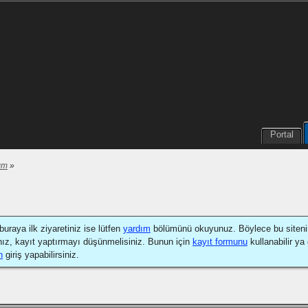
Portal
ım
»
buraya ilk ziyaretiniz ise lütfen
yardım
bölümünü okuyunuz. Böylece bu sitenin na
nız, kayıt yaptırmayı düşünmelisiniz. Bunun için
kayıt formunu
kullanabilir ya
n
giriş yapabilirsiniz.