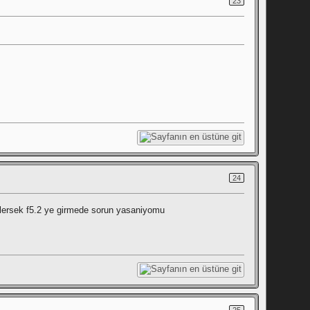
23
24
 yuklersek f5.2 ye girmede sorun yasaniyomu
25