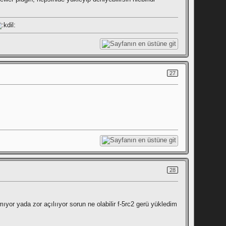
27
28
or yada zor açılııyor sorun ne olabilir f-5rc2 gerü yükledim