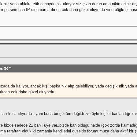
şik nik yada ahlaka etik olmayan nik alaıyor siz çizin durun ama nikin ahlak dı
inpc sine ban IP sine ban atılınca cok daha güzel oluyordu yine böğle olması
tan34"
ızada da kalıyor, ancak kişi başka nik alıp gelebiliyor, yada değişik nik yada 
ılınca cok daha güzel oluyordu
ı kullanılıyordu.. yani buda bir çözüm değildi..ve öyle kişiler banlandığı za
ve bizde sadece 21 banlı üye var..bizde ban oldugu halde (çok zorda kalmadığ
ma taraftarı olduk ki zamanla kendilerini düzeltip forumumuza daha aktif bir şe