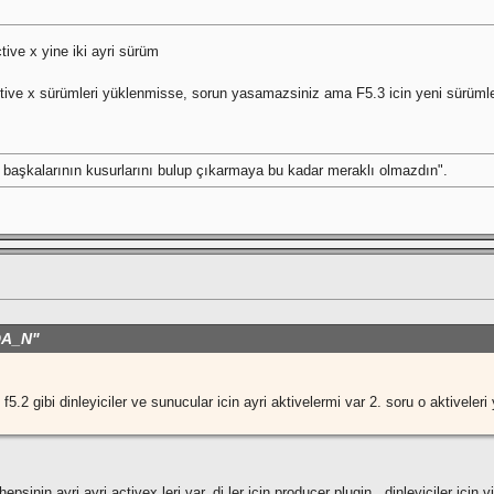
ctive x yine iki ayri sürüm
ctive x sürümleri yüklenmisse, sorun yasamazsiniz ama F5.3 icin yeni sürümler
 başkalarının kusurlarını bulup çıkarmaya bu kadar meraklı olmazdın".
ADA_N"
 f5.2 gibi dinleyiciler ve sunucular icin ayri aktivelermi var 2. soru o aktivel
psinin ayri ayri activex leri var, dj ler icin producer plugin , dinleyiciler icin 