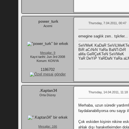
power_turk
Thursday, 7.04.2011, 00:47
Acemi
emegine saglık zen.. tşkrler...
SeVMeK KaDaR SeViLMeKT
BiR aCıNıN YaRa BaNTıDıR
Mesajlar: 9
aMa GeRÇeKTeN SeVMeK
Kayıt tarihi: Jun 3rd 2008
YaR DeYiP YaRDaN YaRa aL
Konum: KONYA
1186702
.Kaptan34
Thursday, 14.04.2011, 11:18
Orta Düzey
Merhaba, uzun süredir yardıml
faydalanabiliyorsa onu saygı i
Çok eskiden kişinin nikine esk
Mesajlar: 166
ahlak dışı haraketleirnden dola