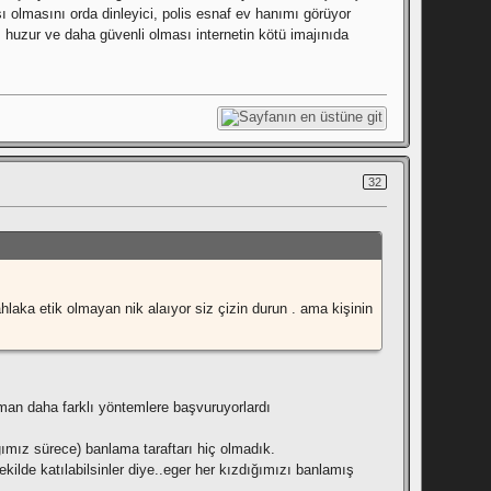
şı olmasını orda dinleyici, polis esnaf ev hanımı görüyor
 huzur ve daha güvenli olması internetin kötü imajınıda
32
ahlaka etik olmayan nik alaıyor siz çizin durun . ama kişinin
man daha farklı yöntemlere başvuruyorlardı
ımız sürece) banlama taraftarı hiç olmadık.
kilde katılabilsinler diye..eger her kızdığımızı banlamış