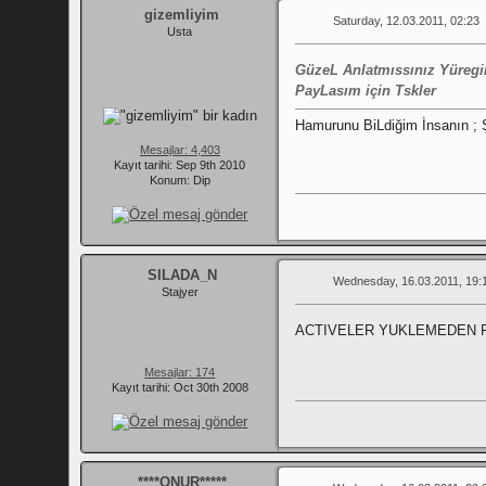
gizemliyim
Saturday, 12.03.2011, 02:23
Usta
GüzeL Anlatmıssınız Yüregin
PayLasım için Tskler
Hamurunu BiLdiğim İnsanın ; 
Mesajlar: 4,403
Kayıt tarihi: Sep 9th 2010
Konum: Dip
SILADA_N
Wednesday, 16.03.2011, 19:
Stajyer
ACTIVELER YUKLEMEDEN F
Mesajlar: 174
Kayıt tarihi: Oct 30th 2008
****ONUR*****