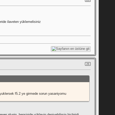
ide ilaveten yüklemelisiniz
26
eri yuklersek f5.2 ye girmede sorun yasaniyomu
viewer plugin, hepsinide yükleyip deniyebilirsin hicbiridi