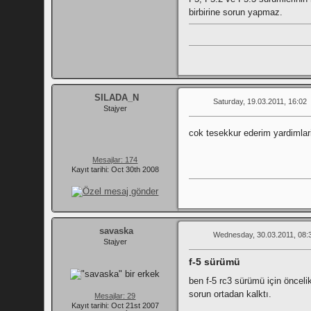
birbirine sorun yapmaz.
SILADA_N
Saturday, 19.03.2011, 16:02
Stajyer
cok tesekkur ederim yardimlarin
Mesajlar: 174
Kayıt tarihi: Oct 30th 2008
savaska
Wednesday, 30.03.2011, 08:
Stajyer
f-5 sürümü
ben f-5 rc3 sürümü için öncel
sorun ortadan kalktı.
Mesajlar: 29
Kayıt tarihi: Oct 21st 2007