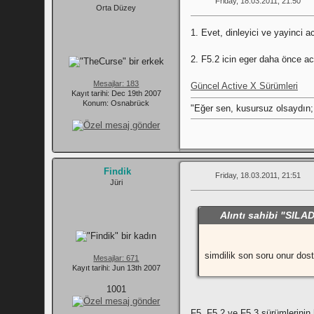
Friday, 18.03.2011, 21:50
Orta Düzey
1. Evet, dinleyici ve yayinci a
2. F5.2 icin eger daha önce a
Mesajlar: 183
Güncel Active X Sürümleri
Kayıt tarihi: Dec 19th 2007
Konum: Osnabrück
"Eğer sen, kusursuz olsaydın;
Findik
Friday, 18.03.2011, 21:51
Jüri
Alıntı sahibi "SIL
simdilik son soru onur dost
Mesajlar: 671
Kayıt tarihi: Jun 13th 2007
1001
F5, F5.2 ve F5.3 sürümlerinin he