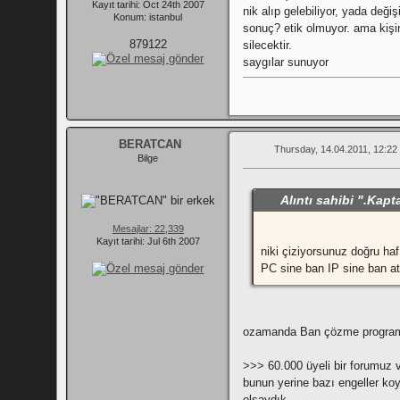
Kayıt tarihi: Oct 24th 2007
nik alıp gelebiliyor, yada deği
Konum: istanbul
sonuç? etik olmuyor. ama kişin
879122
silecektir.
saygılar sunuyor
BERATCAN
Thursday, 14.04.2011, 12:22
Bilge
Alıntı sahibi ".Kap
Mesajlar: 22,339
Kayıt tarihi: Jul 6th 2007
niki çiziyorsunuz doğru haf
PC sine ban IP sine ban at
ozamanda Ban çözme programlar
>>> 60.000 üyeli bir forumuz 
bunun yerine bazı engeller koy
olsaydık