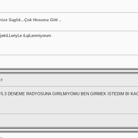
ize Saglık...Çok Hosuma Gitti ..
ŞekiLLeriyLe iLqiLenmiyorum .
19
5.3 DENEME RADYOSUNA GIRILMIYOMU BEN GIRMEK ISTEDIM BI KA