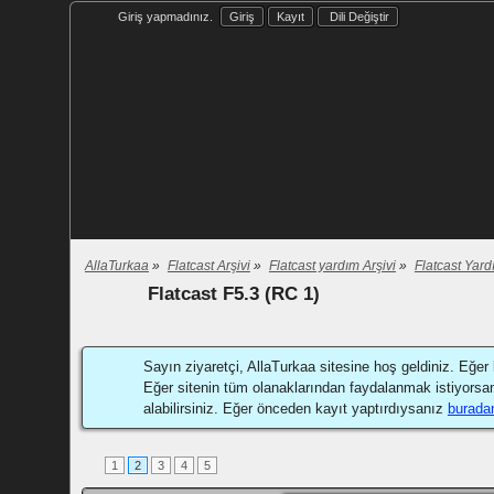
Giriş yapmadınız.
Giriş
Kayıt
Dili Değiştir
AllaTurkaa
»
Flatcast Arşivi
»
Flatcast yardım Arşivi
»
Flatcast Yard
Flatcast F5.3 (RC 1)
Sayın ziyaretçi, AllaTurkaa sitesine hoş geldiniz. Eğer 
Eğer sitenin tüm olanaklarından faydalanmak istiyorsa
alabilirsiniz. Eğer önceden kayıt yaptırdıysanız
burada
1
2
3
4
5