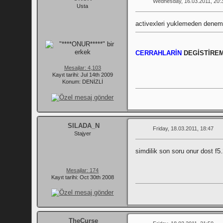
Wednesday, 16.03.2011, 20:
Usta
activexleri yuklemeden deneme
CERRAHLARİN
DEGİSTİRE
Mesajlar: 4,103
Kayıt tarihi: Jul 14th 2009
Konum: DENİZLİ
SILADA_N
Friday, 18.03.2011, 18:47
Stajyer
simdilik son soru onur dost f5.
Mesajlar: 174
Kayıt tarihi: Oct 30th 2008
TheCurse