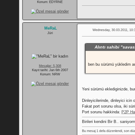
Konum: EDÝRNE
MeRaL
Wednesday, 30.03.2011, 10:
Jüri
Alıntı sahibi "sava
ben bu sürümü yükledim ama
Mesajlar: 5,308
Kayıt tarihi: Jan 6th 2007
Konum: NRW
Yeni sürümü eklediginizde, bu
Dinleyicilerinde, dinleyici ici
Fakat port sorunu olsa, iki s
Port sorunu hakkinda:
P2P Hat
Birileri kendini Bir B.. saniy
Bu mesaj 1 defa düzenlendi, son dü