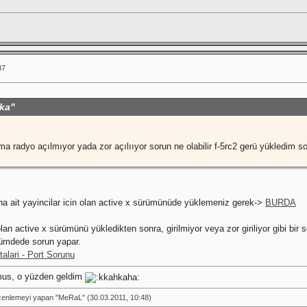
37
ska"
 radyo açılmıyor yada zor açılııyor sorun ne olabilir f-5rc2 gerü yükledim so
na ait yayincilar icin olan active x sürümünüde yüklemeniz gerek->
BURDA
n olan active x sürümünü yükledikten sonra, girilmiyor veya zor giriliyor gibi b
ürümdede sorun yapar.
alari - Port Sorunu
ormus, o yüzden geldim
zenlemeyi yapan "MeRaL" (30.03.2011, 10:48)