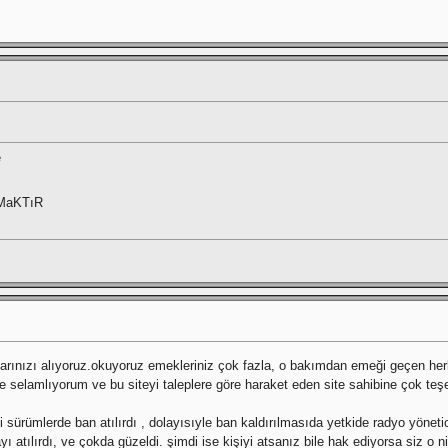
e
MaKTıR
arınızı alıyoruz.okuyoruz emekleriniz çok fazla, o bakımdan emeği geçen herk
le selamlıyorum ve bu siteyi taleplere göre haraket eden site sahibine çok teşe
i sürümlerde ban atılırdı , dolayısıyle ban kaldırılmasıda yetkide radyo yönet
yı atılırdı, ve çokda güzeldi. şimdi ise kişiyi atsanız bile hak ediyorsa siz o 