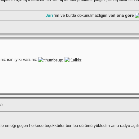
Jüri
'im ve burda dokunulmazligim var!
ona göre
iz icin iyiki varsiniz
30
ikle emeği geçen herkese teşekkürler ben bu sürümü yükledim ama radyo açılmıy