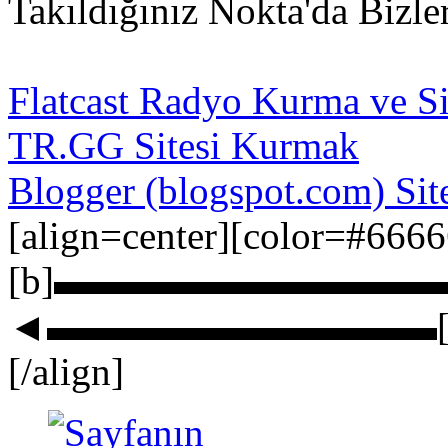
Takıldığınız Nokta'da Bizler
Flatcast Radyo Kurma ve Sit
TR.GG Sitesi Kurmak
Blogger (blogspot.com) Sit
[align=center][color=#666
[b]▬▬▬▬▬▬▬▬▬▬▬▬► ܨЎorGuN
◄▬▬▬▬▬▬▬▬▬▬[/b][
[/align]