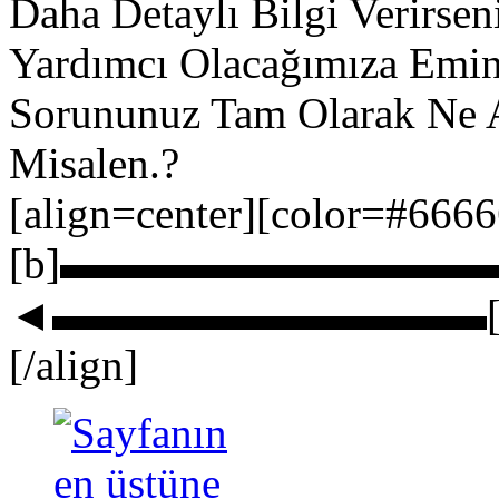
Daha Detaylı Bilgi Verirse
Yardımcı Olacağımıza Emin 
Sorununuz Tam Olarak Ne 
Misalen.?
[align=center][color=#666
[b]▬▬▬▬▬▬▬▬▬▬▬▬► ܨЎorGuN
◄▬▬▬▬▬▬▬▬▬▬[/b][
[/align]