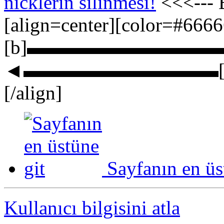
nicklerin silinmesi!
<<<--- B
[align=center][color=#666
[b]▬▬▬▬▬▬▬▬▬▬▬▬► ܨЎorGuN
◄▬▬▬▬▬▬▬▬▬▬[/b][
[/align]
Sayfanın en üs
Kullanıcı bilgisini atla