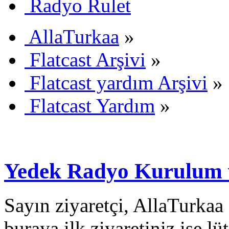
Radyo Rulet
AllaTurkaa
»
Flatcast Arşivi
»
Flatcast yardım Arşivi
»
Flatcast Yardım
»
Yedek Radyo Kurulum 
Sayın ziyaretçi, AllaTurkaa 
buraya ilk ziyaretiniz ise lü