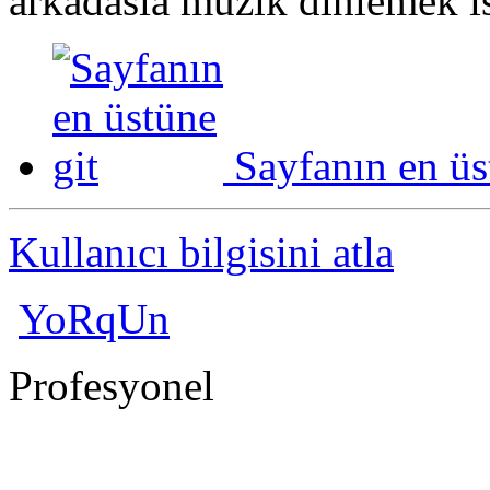
arkadasla muzik dinlemek 
Sayfanın en üs
Kullanıcı bilgisini atla
YoRqUn
Profesyonel