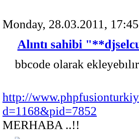
Monday, 28.03.2011, 17:45
Alıntı sahibi "**djsel
bbcode olarak ekleyebılı
http://www.phpfusionturk
d=1168&pid=7852
MERHABA ..!!