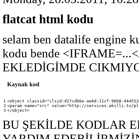
flatcat html kodu
selam ben datalife engine 
kodu bende <IFRAME=..
EKLEDİGİMDE CIKMIY
Kaynak kod
1

<object classid="clsid:d27cdb6e-ae6d-11cf-96b8-444553
2

<param name="src" value="http://services.akilli.tv/pl
</object>
BU ŞEKİLDE KODLAR 
YARDIM EDEBİLİRMİZİN