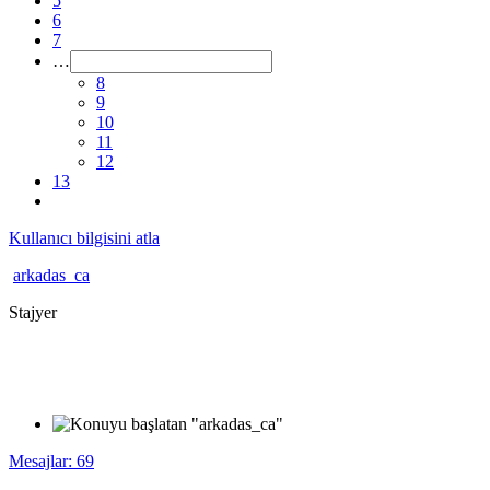
5
6
7
…
8
9
10
11
12
13
Kullanıcı bilgisini atla
arkadas_ca
Stajyer
Mesajlar: 69