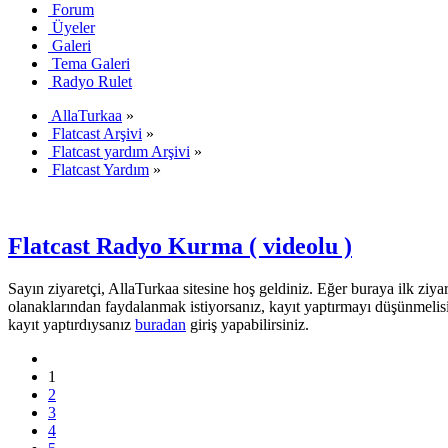
Forum
Üyeler
Galeri
Tema Galeri
Radyo Rulet
AllaTurkaa
»
Flatcast Arşivi
»
Flatcast yardım Arşivi
»
Flatcast Yardım
»
Flatcast Radyo Kurma ( videolu )
Sayın ziyaretçi, AllaTurkaa sitesine hoş geldiniz. Eğer buraya ilk ziyar
olanaklarından faydalanmak istiyorsanız, kayıt yaptırmayı düşünmelis
kayıt yaptırdıysanız
buradan
giriş yapabilirsiniz.
1
2
3
4