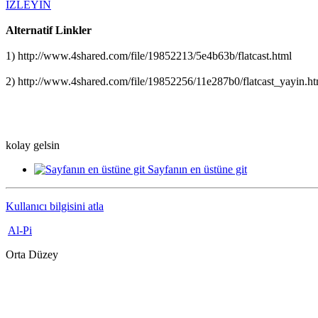
İZLEYİN
Alternatif Linkler
1) http://www.4shared.com/file/19852213/5e4b63b/flatcast.html
2) http://www.4shared.com/file/19852256/11e287b0/flatcast_yayin.ht
kolay gelsin
Sayfanın en üstüne git
Kullanıcı bilgisini atla
Al-Pi
Orta Düzey