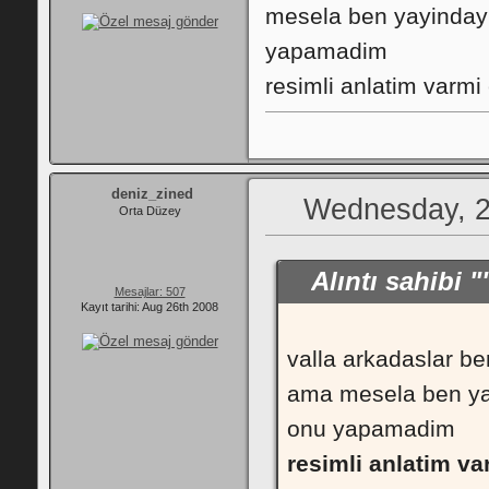
mesela ben yayindayke
yapamadim
resimli anlatim varmi 
deniz_zined
Wednesday, 2
Orta Düzey
Alıntı sahibi 
Mesajlar: 507
Kayıt tarihi: Aug 26th 2008
valla arkadaslar b
ama mesela ben yayi
onu yapamadim
resimli anlatim va