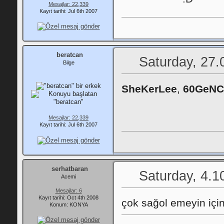
Mesajlar: 22,339
Kayıt tarihi: Jul 6th 2007
beratcan
Saturday, 27.
Bilge
SheKerLee
,
60GeNC
Mesajlar: 22,339
Kayıt tarihi: Jul 6th 2007
serhatbaran
Saturday, 4.1
Acemi
Mesajlar: 6
Kayıt tarihi: Oct 4th 2008
çok sağol emeyin içi
Konum: KONYA