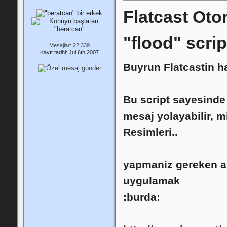
Flatcast Oto
"flood" scrip
Mesajlar: 22,339
Kayıt tarihi: Jul 6th 2007
Buyrun Flatcastin ha
Bu script sayesinde
mesaj yolayabilir, m
Resimleri..
yapmaniz gereken alt
uygulamak
:burda: