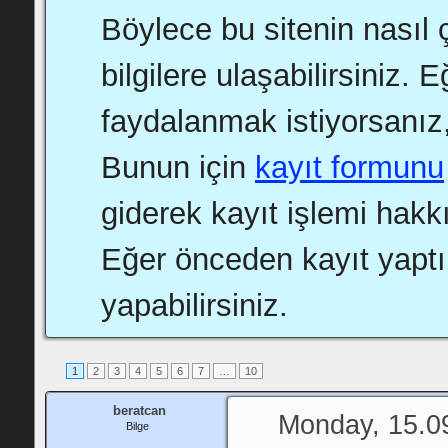
Böylece bu sitenin nasıl ç
bilgilere ulaşabilirsiniz.
faydalanmak istiyorsanız,
Bunun için
kayıt formunu
giderek kayıt işlemi hakkı
Eğer önceden kayıt yapt
yapabilirsiniz.
1
2
3
4
5
6
7
…
10
beratcan
Monday, 15.0
Bilge