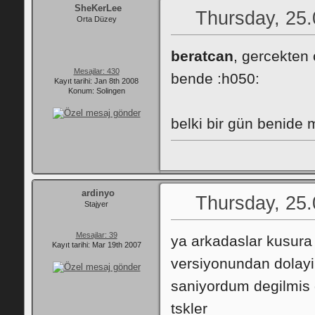
SheKerLee
Thursday, 25.
Orta Düzey
beratcan
, gercekten 
Mesajlar: 430
bende :h050:
Kayıt tarihi: Jan 8th 2008
Konum: Solingen
belki bir gün benide m
ardinyo
Thursday, 25.
Stajyer
Mesajlar: 39
ya arkadaslar kusur
Kayıt tarihi: Mar 19th 2007
versiyonundan dolay
saniyordum degilmis 
tskler