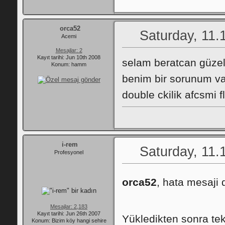
orca52
Saturday, 11.
Acemi
Mesajlar: 2
Kayıt tarihi: Jun 10th 2008
selam beratcan güzel
Konum: hamm
benim bir sorunum var
double ckilik afcsmi f
i-rem
Saturday, 11.
Profesyonel
orca52
, hata mesaji 
Mesajlar: 2,183
Kayıt tarihi: Jun 26th 2007
Yükledikten sonra tekr
Konum: Bizim köy hangi sehire