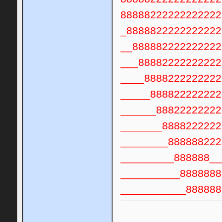
88888222222222222
_8888822222222222
__888882222222222
___88882222222222
____8888222222222
_____888822222222
______88822222222
_______8888222222
________888888222
_________888888__
__________8888888
___________888888