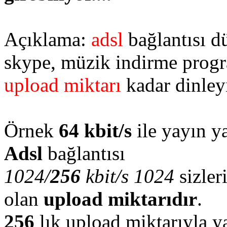
Açıklama:
adsl
bağlantısı d
skype, müzik indirme progr
upload miktarı
kadar dinleyi
Örnek
64 kbit/s
ile yayın y
Adsl
bağlantısı
1024/
256
kbit/s 1024
sizler
olan
upload miktarıdır
.
256
lık upload miktarıyla y