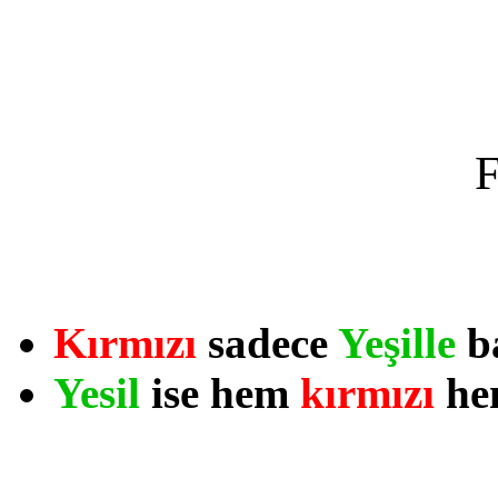
F
Kırmızı
sadece
Yeşille
ba
Yesil
ise hem
kırmızı
he