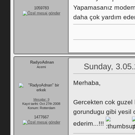
Yapamasanız modemin
1059783
daha çok yardım eden
RadyoAdnan
Sunday, 3.05.
Acemi
Merhaba,
Mesajlar: 9
Gercekten cok guzel 
Kayıt tarihi: Oct 27th 2008
Konum: Rotterdam
gorundugu gibi yesil 
1477667
ederim...!!!