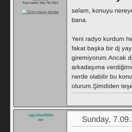
Kayıt tarihi: Sep 7th 2014
selam, konuyu nerey
bana.
Yeni radyo kurdum her
fakat başka bir dj y
giremiyorum.Ancak dj
arkadaşıma verdiğimd
nerde olabilir bu ko
olurum.Şimdiden teşe
oguzhan01fm
Sunday, 7.09.
Jüri