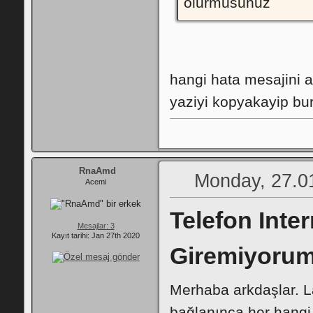
olurmusunuz
hangi hata mesajini 
yaziyi kopyakayip bu
RnaAmd
Monday, 27.0
Acemi
Telefon Inte
Mesajlar: 3
Kayıt tarihi: Jan 27th 2020
Giremiyo
Merhaba arkdaşlar. 
bağlanınca her hangi 