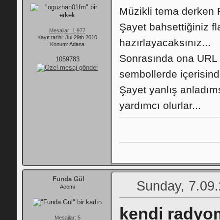
Müzikli tema derken
Şayet bahsettiğiniz f
Mesajlar: 1,977
Kayıt tarihi: Jul 29th 2010
hazırlayacaksınız...
Konum: Adana
Sonrasında ona URL a
1059783
sembollerde içerisind
Şayet yanlış anladıms
yardımcı olurlar...
Funda Gül
Sunday, 7.09.
Acemi
kendi radyo
Mesajlar: 5