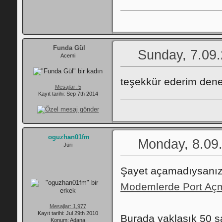
Funda Gül
Sunday, 7.09.
Acemi
teşekkür ederim de
Mesajlar: 5
Kayıt tarihi: Sep 7th 2014
oguzhan01fm
Monday, 8.09
Jüri
Şayet açamadıysanız ş
Modemlerde Port Açm
Mesajlar: 1,977
Kayıt tarihi: Jul 29th 2010
Burada yaklaşık 50 sa
Konum: Adana