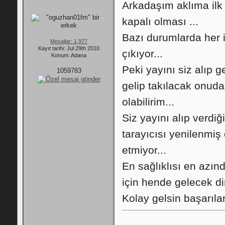
Arkadaşım aklıma ilk
kapalı olması ...
Bazı durumlarda her i
Mesajlar: 1,977
Kayıt tarihi: Jul 29th 2010
çıkıyor...
Konum: Adana
Peki yayını siz alıp g
1059783
gelip takılacak onuda
olabilirim...
Siz yayını alıp verdiğ
tarayıcısı yenilenmiş
etmiyor...
En sağlıklısı en azı
için hende gelecek dinl
Kolay gelsin başarılar 