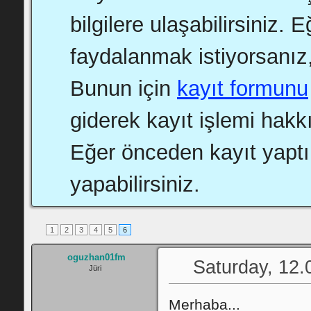
bilgilere ulaşabilirsiniz.
faydalanmak istiyorsanız,
Bunun için
kayıt formunu
giderek kayıt işlemi hakkı
Eğer önceden kayıt yapt
yapabilirsiniz.
1
2
3
4
5
6
oguzhan01fm
Saturday, 12.
Jüri
Merhaba...