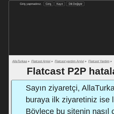
Giriş yapmadınız.
Giriş
Kayıt
Dili Değiştir
AllaTurkaa
»
Flatcast Arşivi
»
Flatcast yardım Arşivi
»
Flatcast Yardım
»
Flatcast P2P hatal
Sayın ziyaretçi, AllaTurk
buraya ilk ziyaretiniz ise 
Böylece bu sitenin nasıl ç