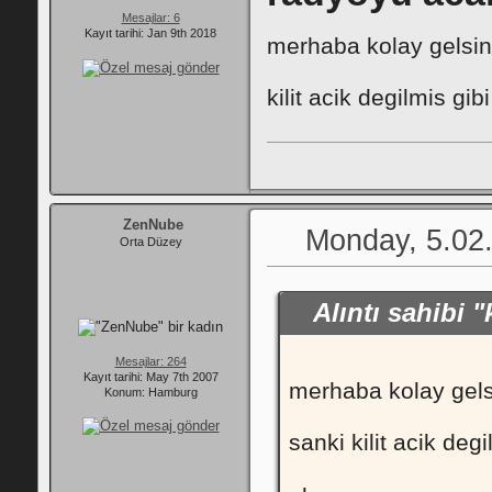
Mesajlar: 6
Kayıt tarihi: Jan 9th 2018
merhaba kolay gelsi
kilit acik degilmis gib
ZenNube
Monday, 5.02
Orta Düzey
Alıntı sahibi
Mesajlar: 264
Kayıt tarihi: May 7th 2007
merhaba kolay gel
Konum: Hamburg
sanki kilit acik deg