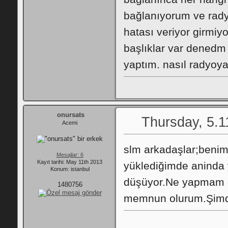
bağlanıyorum ve rady
hatası veriyor girmiy
başlıklar var denedm 
yaptım. nasıl radyoya 
onursats
Thursday, 5.1
Acemi
slm arkadaşlar;beni
Mesajlar: 6
Kayıt tarihi: May 11th 2013
yüklediğimde aninda 
Konum: istanbul
düşüyor.Ne yapmam ge
1480756
memnun olurum.Şimdid