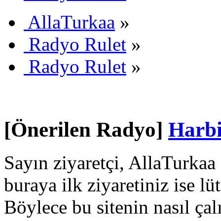
AllaTurkaa
»
Radyo Rulet
»
Radyo Rulet
»
[Önerilen Radyo]
Harb
Sayın ziyaretçi, AllaTurkaa 
buraya ilk ziyaretiniz ise lü
Böylece bu sitenin nasıl çal