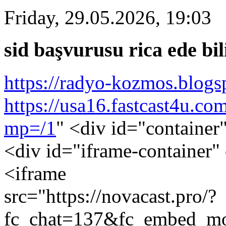
Friday, 29.05.2026, 19:03
sid başvurusu rica ede bi
https://radyo-kozmos.blogs
https://usa16.fastcast4u.c
mp=/1
" <div id="container
<div id="iframe-container" 
<iframe
src="https://novacast.pro/?
fc_chat=137&fc_embed_mo