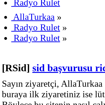
Radyo Rulet
AllaTurkaa
»
Radyo Rulet
»
Radyo Rulet
»
[RSid]
sid başvurusu ri
Sayın ziyaretçi, AllaTurkaa 
buraya ilk ziyaretiniz ise lü
Böylece bu sitenin nasıl çal