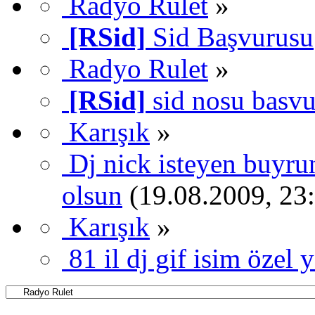
Radyo Rulet
»
[RSid]
Sid Başvurusu
Radyo Rulet
»
[RSid]
sid nosu basv
Karışık
»
Dj nick isteyen buyrun
olsun
(19.08.2009, 23
Karışık
»
81 il dj gif isim özel 