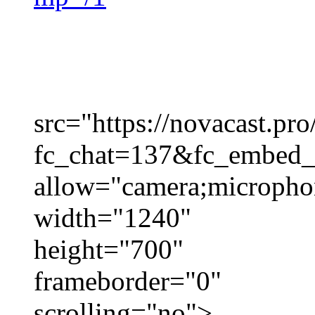
src="https://novacast.pro
fc_chat=137&fc_embed_
allow="camera;micropho
width="1240"
height="700"
frameborder="0"
scrolling="no">