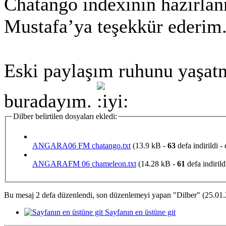
Chatango indexinin hazırla
Mustafa’ya teşekkür ederim
Eski paylaşım ruhunu yaşatm
buradayım.
Dilber belirtilen dosyaları ekledi:
ANGARA06 FM chatango.txt
(13.9 kB -
63
defa indirildi -
ANGARAFM 06 chameleon.txt
(14.28 kB -
61
defa indirild
Bu mesaj 2 defa düzenlendi, son düzenlemeyi yapan "Dilber" (25.01.
Sayfanın en üstüne git