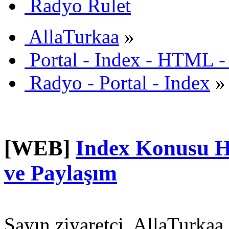
Radyo Rulet
AllaTurkaa
»
Portal - Index - HTML -
Radyo - Portal - Index
»
[WEB]
Index Konusu H
ve Paylaşım
Sayın ziyaretçi, AllaTurkaa 