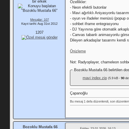
Özellikler:
- Neon efektli butonlar
- Mavi ağırlıklı Aniyasyonlu tasarım
- oyun ve ifadeler menüsü (popup ol
Mesajlar: 107
- sohbet iframe entegrasyonu
Kayıt tarihi: Aug 31st 2012
- DJ Yayınına göre otomatik arkapl
1207
- Canvas tabanlı animasyonlu görse
Dileyen arkadaşlar tasarımı kendi r
Önizleme
Not: Radyoplayer, chameleon sohbe
Bozoklu Mustafa 66 belirtilen dos
mavi index.zip
(5.9 kB -
90
def
Çapanoğlu
Bu mesaj 1 defa düzenlendi, son düzenlem
Bozoklu Mustafa 66
Friday, 23.01.2026, 16:13