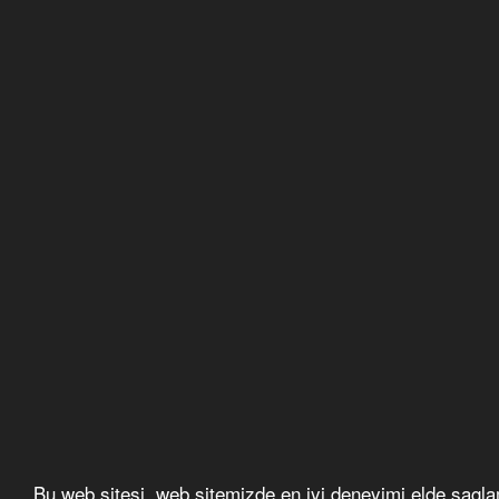
Bu web sitesi, web sitemizde en iyi deneyimi elde sagla