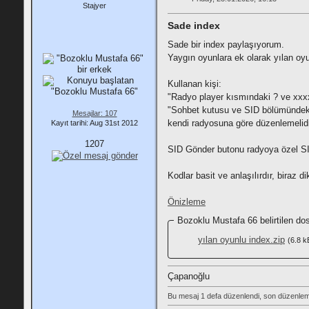
Stajyer
Sade index
Sade bir index paylaşıyorum.
Yaygın oyunlara ek olarak yılan o
Kullanan kişi:
"Radyo player kısmındaki ? ve xxxx
"Sohbet kutusu ve SID bölümündeki
Mesajlar: 107
kendi radyosuna göre düzenlemelidi
Kayıt tarihi: Aug 31st 2012
1207
SID Gönder butonu radyoya özel SID
Kodlar basit ve anlaşılırdır, biraz di
Önizleme
Bozoklu Mustafa 66 belirtilen dos
yılan oyunlu index.zip
(6.8 k
Çapanoğlu
Bu mesaj 1 defa düzenlendi, son düzenlem