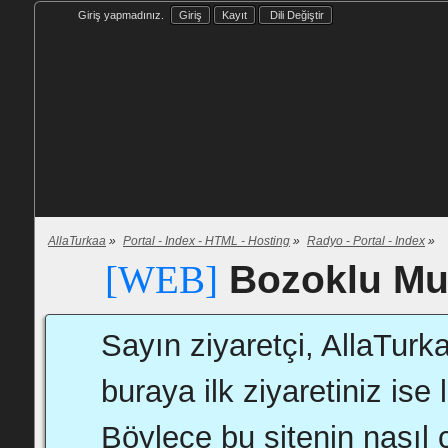
Giriş yapmadınız.
Giriş
Kayıt
Dili Değiştir
AllaTurkaa
»
Portal - Index - HTML - Hosting
»
Radyo - Portal - Index
»
Bozoklu Mu
[WEB]
Sayın ziyaretçi, AllaTurk
buraya ilk ziyaretiniz ise 
Böylece bu sitenin nasıl ç