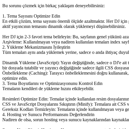
Bu sorunu çözmek için birkaç yaklaşım deneyebilirsiniz:
1. Tema Sayısını Optimize Edin
En etkili çözüm, tema sayısını önemli ölçüde azaltmaktır. Her DJ için g
aktif yayıncının temasını dinamik olarak yüklemeyi düşünebilirsiniz.
Her DJ için 2-3 favori tema belirleyin: Bu, sayfanın genel yükünü azal
Arşivleme: Kullanılmayan veya nadiren kullanılan temaları index sayfası
2. Yükleme Mekanizmasını İyileştirin
Tüm temaları aynı anda yüklemek yerine, sadece o anda ihtiyaç duyula
Dinamik Yükleme (JavaScript): Yayın değiştiğinde, sadece o DJ'e ait te
bir dosyada tutabilir ve yayıncı değiştiğinde sadece ilgili CSS dosyas
Önbellekleme (Caching): Tarayıcı önbelleklemesini doğru kullanarak, 
optimize edin.
3. Tema Boyutlarını ve Optimizasyonunu Kontrol Edin
Temaların kendileri de yükleme hızını etkileyebilir.
Resimleri Optimize Edin: Temalar içinde kullanılan resim dosyalarını
CSS ve JavaScript Dosyalarını Sıkıştırın (Minify): Temalara ait CSS ve 
Gereksiz Kodları Temizleyin: Temaların içinde kullanılmayan veya ger
4. Hosting ve Sunucu Performansını Değerlendirin
Nadiren de olsa, sorun hosting veya sunucu kaynaklarından kaynaklanı