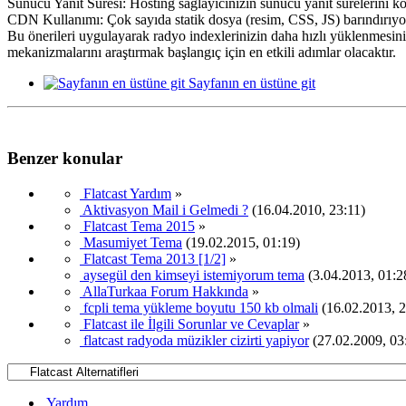
Sunucu Yanıt Süresi: Hosting sağlayıcınızın sunucu yanıt sürelerini ko
CDN Kullanımı: Çok sayıda statik dosya (resim, CSS, JS) barındırıyors
Bu önerileri uygulayarak radyo indexlerinizin daha hızlı yüklenmesini
mekanizmalarını araştırmak başlangıç için en etkili adımlar olacaktır.
Sayfanın en üstüne git
Benzer konular
Flatcast Yardım
»
Aktivasyon Mail i Gelmedi ?
(16.04.2010, 23:11)
Flatcast Tema 2015
»
Masumiyet Tema
(19.02.2015, 01:19)
Flatcast Tema 2013 [1/2]
»
aysegül den kimseyi istemiyorum tema
(3.04.2013, 01:2
AllaTurkaa Forum Hakkında
»
fcpli tema yükleme boyutu 150 kb olmali
(16.02.2013, 2
Flatcast ile İlgili Sorunlar ve Cevaplar
»
flatcast radyoda müzikler cizirti yapiyor
(27.02.2009, 03
Yardım