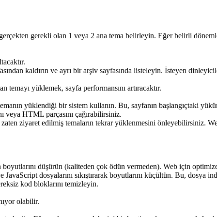
erçekten gerekli olan 1 veya 2 ana tema belirleyin. Eğer belirli dönemle
tacaktır.
ndan kaldırın ve ayrı bir arşiv sayfasında listeleyin. İsteyen dinleyicil
n temayı yüklemek, sayfa performansını artıracaktır.
manın yüklendiği bir sistem kullanın. Bu, sayfanın başlangıçtaki yükünü 
ını veya HTML parçasını çağırabilirsiniz.
zaten ziyaret edilmiş temaların tekrar yüklenmesini önleyebilirsiniz. 
n boyutlarını düşürün (kaliteden çok ödün vermeden). Web için optimize
JavaScript dosyalarını sıkıştırarak boyutlarını küçültün. Bu, dosya indi
eksiz kod bloklarını temizleyin.
yor olabilir.