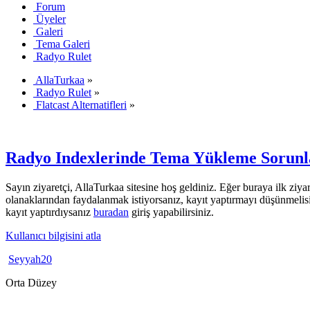
Forum
Üyeler
Galeri
Tema Galeri
Radyo Rulet
AllaTurkaa
»
Radyo Rulet
»
Flatcast Alternatifleri
»
Radyo Indexlerinde Tema Yükleme Sorunl
Sayın ziyaretçi, AllaTurkaa sitesine hoş geldiniz. Eğer buraya ilk ziyar
olanaklarından faydalanmak istiyorsanız, kayıt yaptırmayı düşünmelis
kayıt yaptırdıysanız
buradan
giriş yapabilirsiniz.
Kullanıcı bilgisini atla
Seyyah20
Orta Düzey