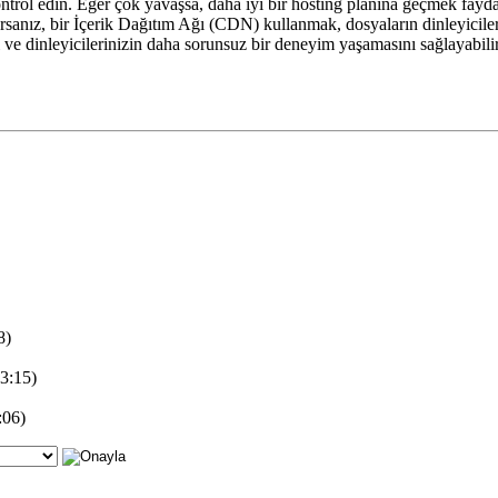
ntrol edin. Eğer çok yavaşsa, daha iyi bir hosting planına geçmek faydalı
anız, bir İçerik Dağıtım Ağı (CDN) kullanmak, dosyaların dinleyicilere
 ve dinleyicilerinizin daha sorunsuz bir deneyim yaşamasını sağlayabil
8)
3:15)
:06)