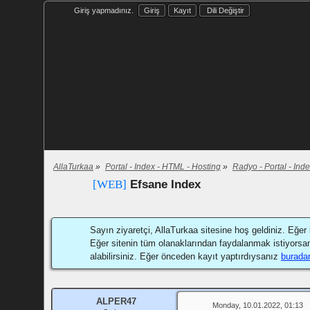
Giriş yapmadınız.
Giriş
Kayıt
Dili Değiştir
AllaTurkaa
»
Portal - Index - HTML - Hosting
»
Radyo - Portal - Ind
[WEB]
Efsane Index
Sayın ziyaretçi, AllaTurkaa sitesine hoş geldiniz. Eğer 
Eğer sitenin tüm olanaklarından faydalanmak istiyorsa
alabilirsiniz. Eğer önceden kayıt yaptırdıysanız
burada
ALPER47
Monday, 10.01.2022, 01:13