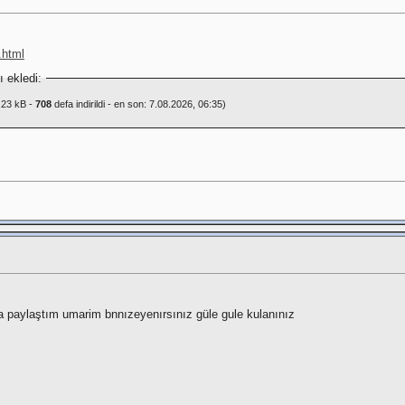
.html
 ekledi:
.23 kB -
708
defa indirildi - en son: 7.08.2026, 06:35)
ha paylaştım umarim bnnızeyenırsınız güle gule kulanınız