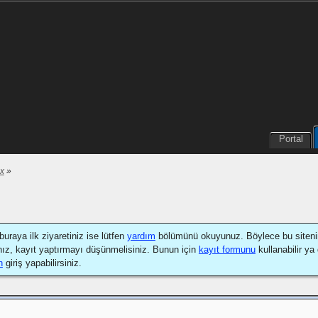
Portal
ex
»
buraya ilk ziyaretiniz ise lütfen
yardım
bölümünü okuyunuz. Böylece bu sitenin na
nız, kayıt yaptırmayı düşünmelisiniz. Bunun için
kayıt formunu
kullanabilir ya
n
giriş yapabilirsiniz.