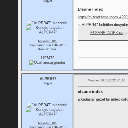
Stajyer
Efsane Index
http://fm.tc/efsane-index-4290
ALPER47 belirtilen dosyaları
EFSANE INDEX.rar
(2
Mesajlar: 101
Kayıt tarihi: Jun 17th 2010
Konum: izmir
1197472
ALPER47
Monday, 10.01.2022, 01:16
Stajyer
efsane index
arkadaşlar guzel bir index da
Mesajlar: 101
Kayıt tarihi: Jun 17th 2010