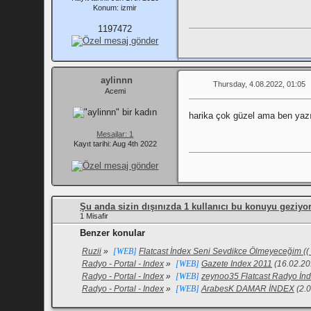
Konum: izmir
1197472
aylinnn
Thursday, 4.08.2022, 01:05
Acemi
harika çok güzel ama ben yazı
Mesajlar: 1
Kayıt tarihi: Aug 4th 2022
Şu anda sizin dışınızda 1 kullanıcı bu konuyu geziyor
1 Misafir
Benzer konular
Ruzii
»
[WEB]
Flatcast İndex Seni Sevdikce Ölmeyeceğim (( 
Radyo - Portal - Index
»
[WEB]
Gazete Index 2011
(16.02.20
Radyo - Portal - Index
»
[WEB]
zeynoo35 Flatcast Radyo İn
Radyo - Portal - Index
»
[WEB]
ArabesK DAMAR İNDEX
(2.