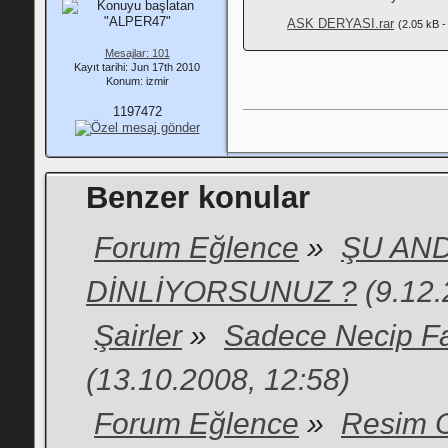
ASK DERYASI.rar
(2.05 kB 
Mesajlar: 101
Kayıt tarihi: Jun 17th 2010
Konum: izmir
1197472
Benzer konular
Forum Eğlence
»
ŞU AND
DİNLİYORSUNUZ ?
(9.12.
Şairler
»
Sadece Necip Fazı
(13.10.2008, 12:58)
Forum Eğlence
»
Resim 