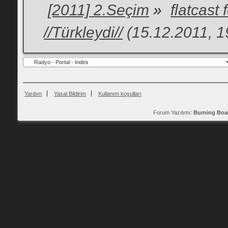
[2011] 2.Seçim
»
flatcast
//Türkleydi//
(15.12.2011, 1
Yardım
Yasal Bildirim
Kullanım koşulları
Forum Yazılımı:
Burning Boa