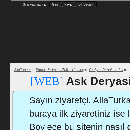
Giriş yapmadınız.
Giriş
Kayıt
Dili Değiştir
AllaTurkaa
»
Portal - Index - HTML - Hosting
»
Radyo - Portal - Index
»
Ask Deryas
[WEB]
Sayın ziyaretçi, AllaTurk
buraya ilk ziyaretiniz ise 
Böylece bu sitenin nasıl ç