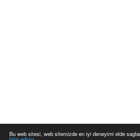
Bu web sitesi, web sitemizde en iyi deneyimi elde sagla
bilgi edinin