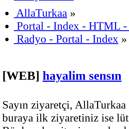
AllaTurkaa
»
Portal - Index - HTML -
Radyo - Portal - Index
»
[WEB]
hayalim sensın
Sayın ziyaretçi, AllaTurkaa 
buraya ilk ziyaretiniz ise lü