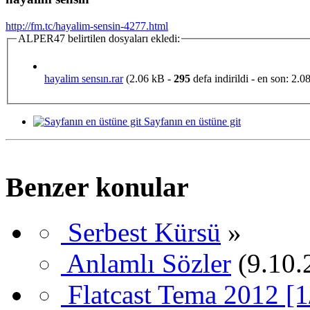
http://fm.tc/hayalim-sensin-4277.html
ALPER47 belirtilen dosyaları ekledi:
hayalim sensın.rar
(2.06 kB -
295
defa indirildi - en son: 2.0
Sayfanın en üstüne git
Benzer konular
Serbest Kürsü
»
Anlamlı Sözler
(9.10.
Flatcast Tema 2012 [1