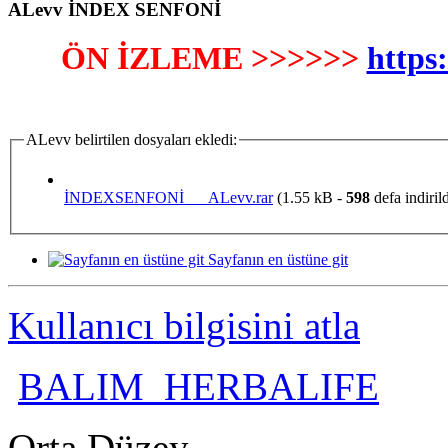
ALevv İNDEX SENFONİ
ÖN İZLEME >>>>>>
https
ALevv belirtilen dosyaları ekledi:
İNDEXSENFONİ___ALevv.rar
(1.55 kB -
598
defa indiril
Sayfanın en üstüne git
Kullanıcı bilgisini atla
BALIM_HERBALIFE
Orta Düzey