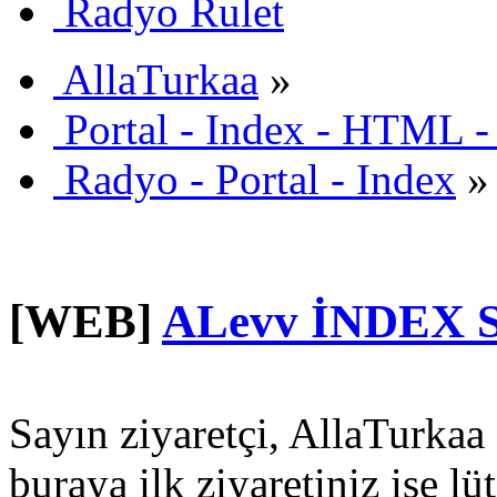
Radyo Rulet
AllaTurkaa
»
Portal - Index - HTML -
Radyo - Portal - Index
»
[WEB]
ALevv İNDEX 
Sayın ziyaretçi, AllaTurkaa 
buraya ilk ziyaretiniz ise lü