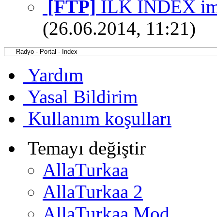
[FTP]
İLK İNDEX i
(26.06.2014, 11:21)
Yardım
Yasal Bildirim
Kullanım koşulları
Temayı değiştir
AllaTurkaa
AllaTurkaa 2
AllaTurkaa Mod