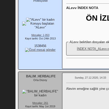
Profesyonel
ALevv İNDEX NOTA
ÖN İ
Mesajlar: 1,053
Kayıt tarihi: Oct 24th 2013
ALevv belirtilen dosyaları ek
1538456
İNDEX NOTA_ALevv.r
BALIM_HERBALIFE
Sunday, 27.12.2020, 14:33
Orta Düzey
Alevim emeğine sağlık yine ç
Mesajlar: 261
Kayıt tarihi: May 1st 2019