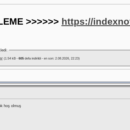
ZLEME >>>>>>
https://indexn
ledi:
ar
(1.54 kB -
605
defa indirildi - en son: 2.08.2026, 22:23)
ok hoş olmuş