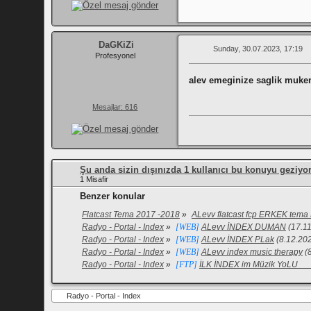
DaGKiZi
Sunday, 30.07.2023, 17:19
Profesyonel
alev emeginize saglik muke
Mesajlar: 616
Şu anda sizin dışınızda 1 kullanıcı bu konuyu geziyor
1 Misafir
Benzer konular
Flatcast Tema 2017 -2018
»
ALevv flatcast fcp ERKEK tema
Radyo - Portal - Index
»
[WEB]
ALevv İNDEX DUMAN
(17.1
Radyo - Portal - Index
»
[WEB]
ALevv İNDEX PLak
(8.12.202
Radyo - Portal - Index
»
[WEB]
ALevv index music therapy
(
Radyo - Portal - Index
»
[FTP]
İLK İNDEX im Müzik YoLU _