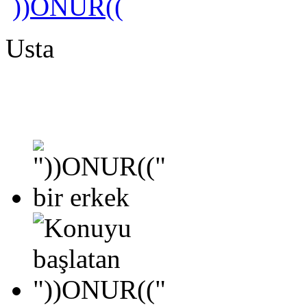
))ONUR((
Usta