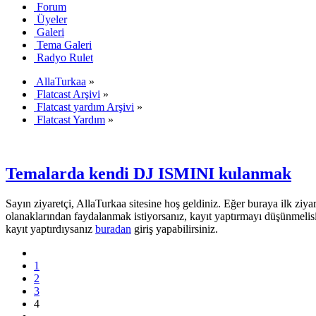
Forum
Üyeler
Galeri
Tema Galeri
Radyo Rulet
AllaTurkaa
»
Flatcast Arşivi
»
Flatcast yardım Arşivi
»
Flatcast Yardım
»
Temalarda kendi DJ ISMINI kulanmak
Sayın ziyaretçi, AllaTurkaa sitesine hoş geldiniz. Eğer buraya ilk ziyar
olanaklarından faydalanmak istiyorsanız, kayıt yaptırmayı düşünmelis
kayıt yaptırdıysanız
buradan
giriş yapabilirsiniz.
1
2
3
4