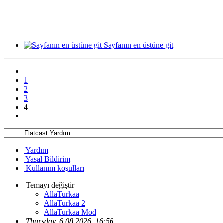
Sayfanın en üstüne git
1
2
3
4
Yardım
Yasal Bildirim
Kullanım koşulları
Temayı değiştir
AllaTurkaa
AllaTurkaa 2
AllaTurkaa Mod
Thursday, 6.08.2026, 16:56