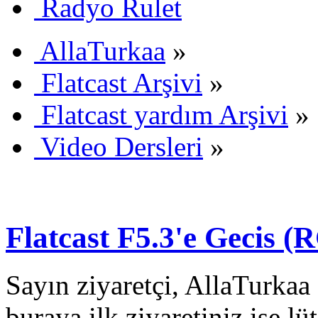
Radyo Rulet
AllaTurkaa
»
Flatcast Arşivi
»
Flatcast yardım Arşivi
»
Video Dersleri
»
Flatcast F5.3'e Gecis (
Sayın ziyaretçi, AllaTurkaa 
buraya ilk ziyaretiniz ise lü