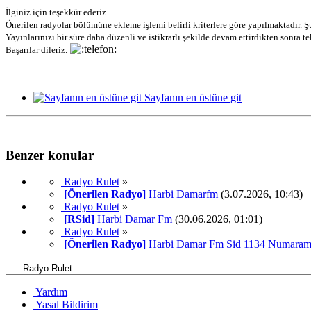
İlginiz için teşekkür ederiz.
Önerilen radyolar bölümüne ekleme işlemi belirli kriterlere göre yapılmaktadır. Şu
Yayınlarınızı bir süre daha düzenli ve istikrarlı şekilde devam ettirdikten sonra t
Başarılar dileriz.
Sayfanın en üstüne git
Benzer konular
Radyo Rulet
»
[Önerilen Radyo]
Harbi Damarfm
(3.07.2026, 10:43)
Radyo Rulet
»
[RSid]
Harbi Damar Fm
(30.06.2026, 01:01)
Radyo Rulet
»
[Önerilen Radyo]
Harbi Damar Fm Sid 1134 Numarami 
Yardım
Yasal Bildirim