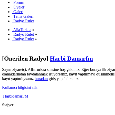
Forum
Üyeler
Galeri
Tema Galeri
Radyo Rulet
AllaTurkaa
»
Radyo Rulet
»
Radyo Rulet
»
[Önerilen Radyo]
Harbi Damarfm
Sayın ziyaretçi, AllaTurkaa sitesine hoş geldiniz. Eğer buraya ilk ziyar
olanaklarından faydalanmak istiyorsanız, kayıt yaptırmayı düşünmelis
kayıt yaptırdıysanız
buradan
giriş yapabilirsiniz.
Kullanıcı bilgisini atla
HarbidamarFM
Stajyer